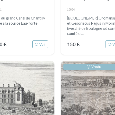
1
15824
 du grand Canal de Chantilly
[BOULOGNE/MER] Oromansa
se à la source Eau-forte
et Gesoriacus Pagus in Morin
Evesché de Boulogne où sont
comté et...
0 €
150 €
Voir
V
Vendu