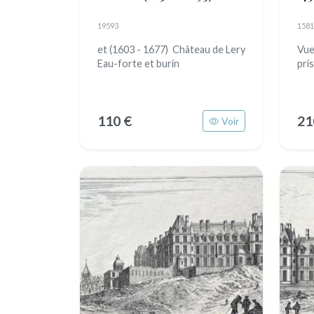
19593
1581
et (1603 - 1677) Château de Lery
Vue
Eau-forte et burin
pri
110 €
21
Voir