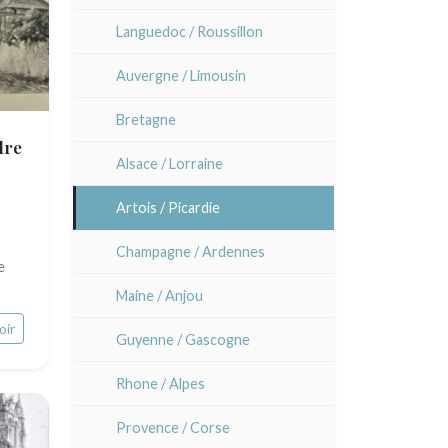
Lisa Takahashi
Languedoc / Roussillon
Cleo Wilkinson
Auvergne / Limousin
Divers
Bretagne
dre
Alsace / Lorraine
Artois / Picardie
Champagne / Ardennes
e
Maine / Anjou
oir
Guyenne / Gascogne
Rhone / Alpes
Provence / Corse