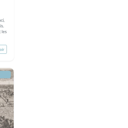
ci,
is.
 les
oir