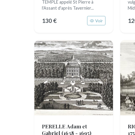
TEMPLE appelé St Pierre à
vul
l'Assant d'après Tavernier...
Mid
130 €
12
Voir
PERELLE Adam et
RI
Gabriel
(1638 - 1695)
175