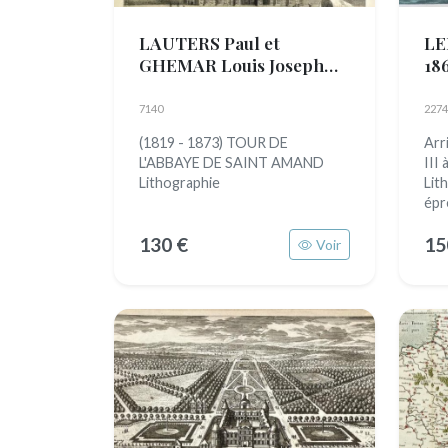
LAUTERS Paul et
LE
GHEMAR Louis Joseph
18
(1806 - 1875)
7140
2274
(1819 - 1873) TOUR DE
Arr
L'ABBAYE DE SAINT AMAND
III
Lithographie
Lit
épr
130 €
15
Voir