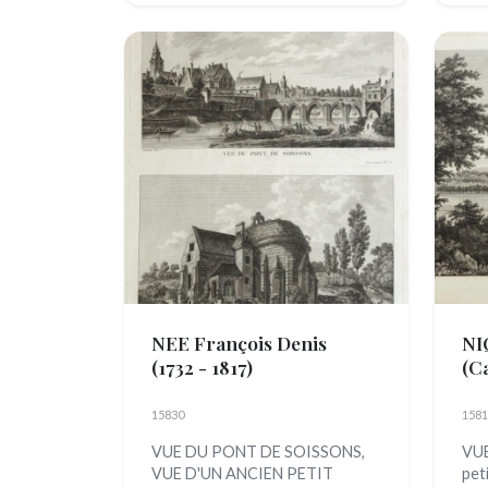
NEE François Denis
NI
(1732 - 1817)
(Ca
15830
1581
VUE DU PONT DE SOISSONS,
VUE
VUE D'UN ANCIEN PETIT
peti