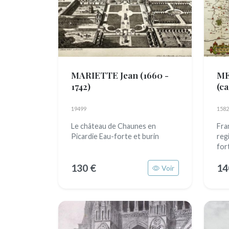
MARIETTE Jean
(1660 -
ME
1742)
(c
159
19499
1582
Le château de Chaunes en
Fra
Picardie Eau-forte et burin
reg
for
130 €
14
Voir