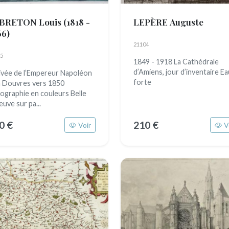
BRETON Louis
(1818 -
LEPÈRE Auguste
66)
21104
5
1849 - 1918 La Cathédrale
d’Amiens, jour d’inventaire Ea
ivée de l’Empereur Napoléon
forte
 à Douvres vers 1850
hographie en couleurs Belle
euve sur pa...
0 €
210 €
Voir
V