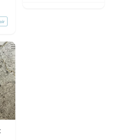
Egypte
oir
E