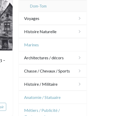
Dom-Tom
Voyages
Amériques
Histoire Naturelle
Scandinavie
Oiseaux
Marines
Bénélux
Poissons
Architectures / décors
3 -
Royaume-Uni
Coquillages / Crustacés
Architecture
Chasse / Chevaux / Sports
Allemagne / Autriche
Fruits et légumes
Ornements
Chasse
Histoire / Militaire
Suisse
Fleurs
Jardins
Chevaux
Militaire
Anatomie / Statuaire
Italie
Arbres
Architecture d'intérieur
Sports
oir
Révolution française
Rome
Métiers / Publicité /
Espagne / Portugal
Pierre-Joseph Redouté