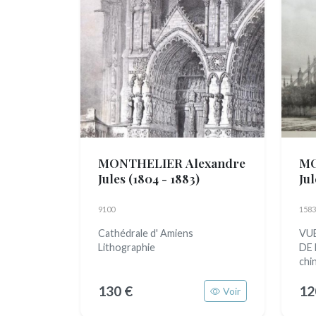
MONTHELIER Alexandre
MO
Jules
(1804 - 1883)
Ju
9100
1583
Cathédrale d' Amiens
VUE
Lithographie
DE 
chi
130 €
12
Voir