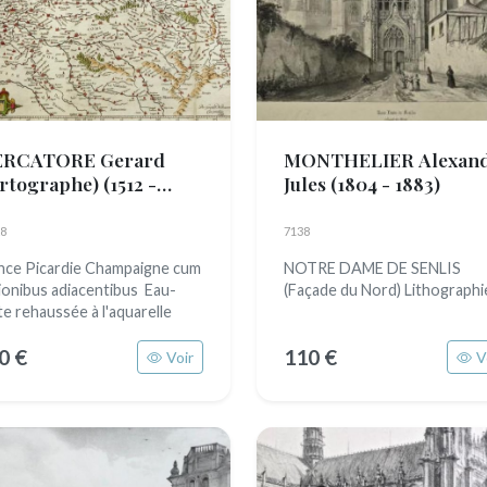
RCATORE Gerard
MONTHELIER Alexan
artographe)
(1512 -
Jules
(1804 - 1883)
4)
8
7138
nce Picardie Champaigne cum
NOTRE DAME DE SENLIS
ionibus adiacentibus Eau-
(Façade du Nord) Lithographi
te rehaussée à l'aquarelle
0 €
110 €
Voir
V