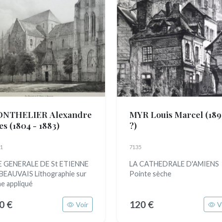
NTHELIER Alexandre
MYR Louis Marcel
(189
les
(1804 - 1883)
?)
1
7135
 GENERALE DE St ETIENNE
LA CATHEDRALE D'AMIENS
BEAUVAIS Lithographie sur
Pointe sèche
ne appliqué
0 €
120 €
Voir
V