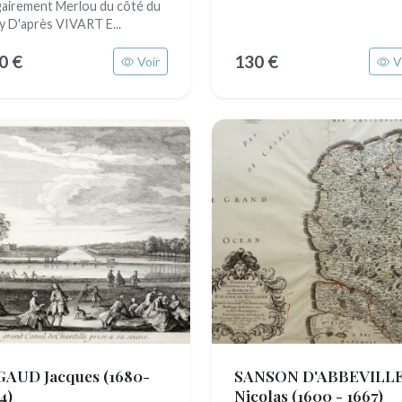
gairement Merlou du côté du
y D'après VIVART E...
0 €
130 €
Voir
V
GAUD Jacques
(1680-
SANSON D'ABBEVILL
4)
Nicolas
(1600 - 1667)