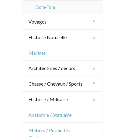
Dom-Tom
Voyages
Amériques
Histoire Naturelle
Scandinavie
Oiseaux
Marines
Bénélux
Poissons
Architectures / décors
Royaume-Uni
Coquillages / Crustacés
Architecture
Chasse / Chevaux / Sports
Allemagne / Autriche
Fruits et légumes
Ornements
Chasse
Histoire / Militaire
Suisse
Fleurs
Jardins
Chevaux
Militaire
Anatomie / Statuaire
Italie
Arbres
Architecture d'intérieur
Sports
Révolution française
Rome
Métiers / Publicité /
Espagne / Portugal
Pierre-Joseph Redouté