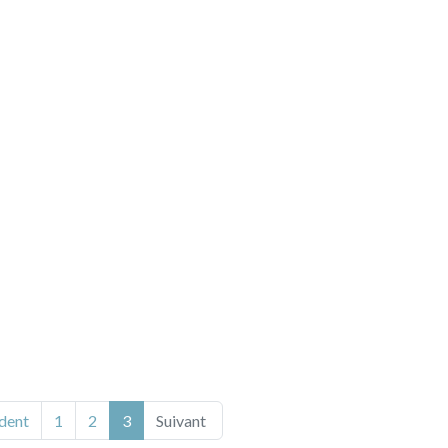
(actuel)
dent
1
2
3
Suivant