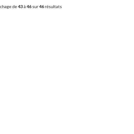
ichage de
43
à
46
sur
46
résultats