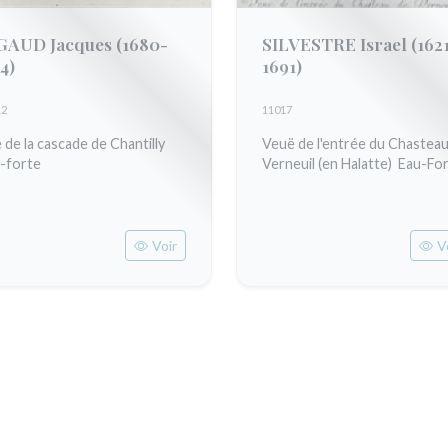
GAUD Jacques
(1680-
SILVESTRE Israel
(1621
4)
1691)
12
11017
 de la cascade de Chantilly
Veuë de l'entrée du Chastea
-forte
Verneuil (en Halatte) Eau-Fo
Voir
V