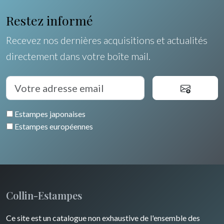
Allemagne / Autriche
Coquillages / Crustacés
Restez informé
Suisse
Fruits et légumes
Recevez nos dernières acquisitions et actualités
Italie
directement dans votre boîte mail.
Fleurs
Rome
Espagne / Portugal
Arbres
Venise
Grèce
Pierre-Joseph Redouté
Italie divers
Estampes japonaises
Europe centrale
Animaux domestiques
Estampes européennes
Russie
Animaux sauvages
Moyen-Orient
Insectes
Turquie
Collin-Estampes
David Roberts
Ce site est un catalogue non exhaustive de l'ensemble des