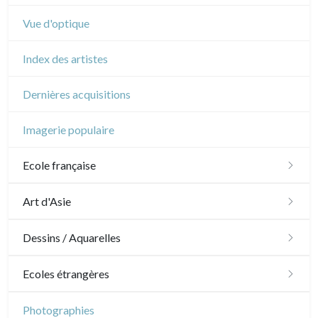
Vue d'optique
Index des artistes
Dernières acquisitions
Imagerie populaire
Ecole française
XVI - XVII°
Art d'Asie
XVIII°
Dessins japonais
Dessins / Aquarelles
Manière de crayon
Néoclassique et Romantique
Dessins chinois
Émile Sulpis (dessins)
Ecoles étrangères
Couleurs
XIX°
Dessins indiens
Dessins divers
Ecole anglaise
Photographies
En noir