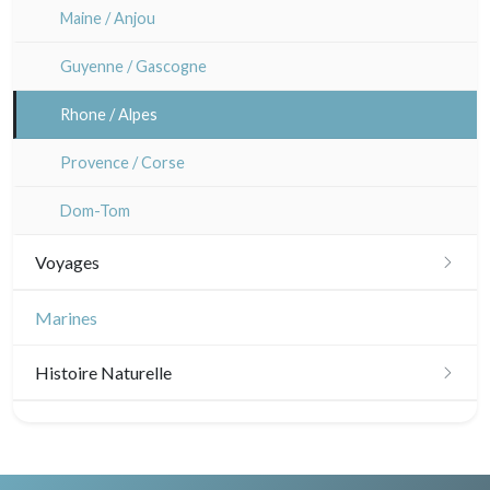
Maine / Anjou
Guyenne / Gascogne
Rhone / Alpes
Provence / Corse
Dom-Tom
Voyages
Amériques
Marines
Scandinavie
Histoire Naturelle
Bénélux
Oiseaux
Royaume-Uni
Poissons