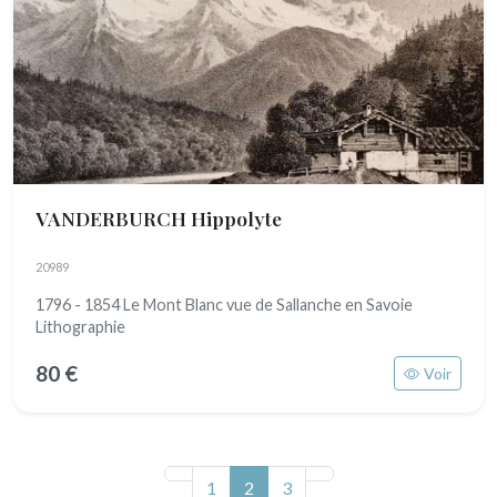
VANDERBURCH Hippolyte
20989
1796 - 1854 Le Mont Blanc vue de Sallanche en Savoie
Lithographie
80 €
Voir
(actuel)
1
2
3