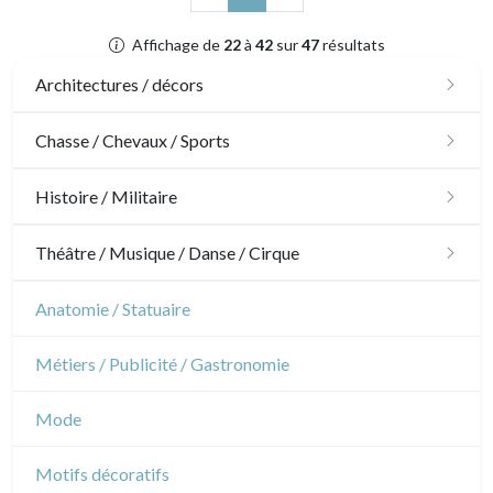
Affichage de
22
à
42
sur
47
résultats
Architectures / décors
Architecture
Chasse / Chevaux / Sports
Ornements
Chasse
Histoire / Militaire
Jardins
Chevaux
Militaire
Théâtre / Musique / Danse / Cirque
Architecture d'intérieur
Sports
Révolution française
Théâtre
Anatomie / Statuaire
Napoléon et Empire
Danse
Métiers / Publicité / Gastronomie
Musique
Mode
Cirque
Motifs décoratifs