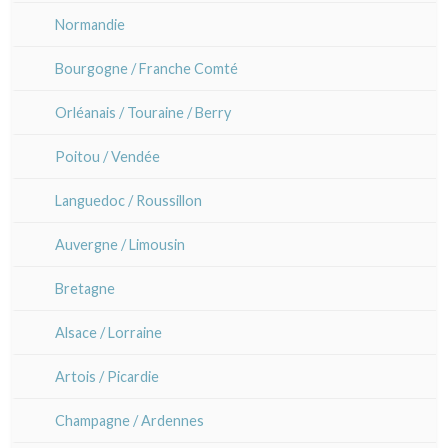
Paris Rive gauche
Normandie
Corinne Lepeytre
Bourgogne / Franche Comté
Marianne Nix
Orléanais / Touraine / Berry
Ravachel
Poitou / Vendée
Lisa Takahashi
Languedoc / Roussillon
Cleo Wilkinson
Auvergne / Limousin
Divers
Bretagne
Alsace / Lorraine
Artois / Picardie
Champagne / Ardennes