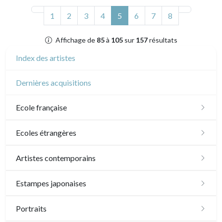
(actuel)
1
2
3
4
5
6
7
8
Affichage de
85
à
105
sur
157
résultats
Index des artistes
Dernières acquisitions
Ecole française
XVI - XVII°
Ecoles étrangères
XVIII°
Ecole anglaise
Artistes contemporains
Manière de crayon
Néoclassique et Romantique
XVII - XVIII°
Ecoles du nord
Sylvie Abélanet
Estampes japonaises
Couleurs
XIX°
XIX°
XVI°
Ecole italienne
Hélène Bautista
Paysages
Portraits
En noir
XX°
Paysages XIXe
XVII - XVIIIe°
XX°
XVI°
Autres écoles