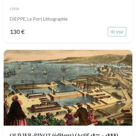
15924
DIEPPE, Le Port Lithographie
130 €
Voir
OLIVIER-PINOT (éditeur)
(Actif 1875 - 1888)