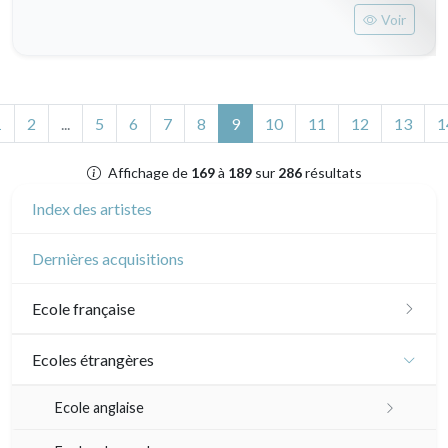
Voir
(actuel)
1
2
...
5
6
7
8
9
10
11
12
13
1
Affichage de
169
à
189
sur
286
résultats
Index des artistes
Dernières acquisitions
Ecole française
XVI - XVII°
Ecoles étrangères
XVIII°
Ecole anglaise
Manière de crayon
Néoclassique et Romantique