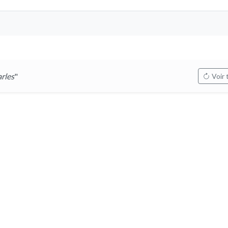
rles
"
Voir 