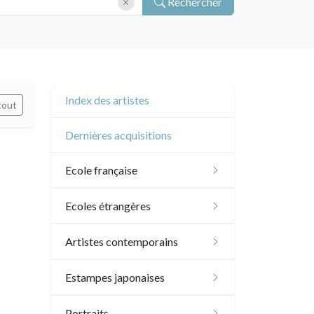
Rechercher
Index des artistes
tout
Dernières acquisitions
Ecole française
XVI - XVII°
Ecoles étrangères
XVIII°
Ecole anglaise
Artistes contemporains
Manière de crayon
Néoclassique et
XVII - XVIII°
Ecoles du nord
Sylvie Abélanet
Estampes japonaises
Romantique
Couleurs
XIX°
XVI°
Ecole italienne
Hélène Bautista
Paysages
Portraits
XIX°