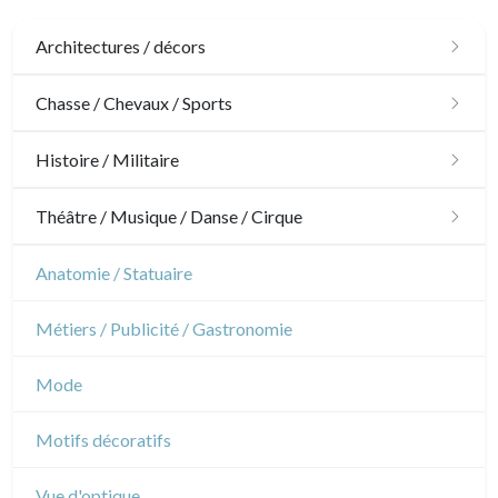
Architectures / décors
Architecture
Chasse / Chevaux / Sports
Ornements
Chasse
Histoire / Militaire
Jardins
Chevaux
Militaire
Théâtre / Musique / Danse / Cirque
Architecture d'intérieur
Sports
Révolution française
Théâtre
Anatomie / Statuaire
Napoléon et Empire
Danse
Métiers / Publicité / Gastronomie
Musique
Mode
Cirque
Motifs décoratifs
Vue d'optique