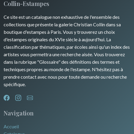
Collin-Estampes
Guyenne / Gascogne
David Roberts
Ce site est un catalogue non exhaustive de l'ensemble des
Rhone / Alpes
Afrique
collections que présente la galerie Christian Collin dans sa
boutique d'estampes à Paris. Vous y trouverez un choix
Provence / Corse
Asie
d'estampes originales du XVIe siècle à aujourd'hui. La
classification par thématiques, par écoles ainsi qu'un index des
Dom-Tom
Océanie
artistes vous permettra une recherche aisée. Vous trouverez
dans la rubrique "Glossaire" des définitions des termes et
Pôles Nord/Sud
techniques propres au monde de l'estampe. N'hésitez pas à
Egypte
prendre contact avec nous pour toute demande ou recherche
spécifique.
Navigation
Accueil
Catalogue