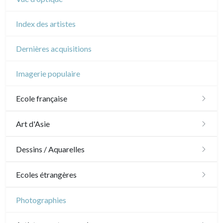
Index des artistes
Dernières acquisitions
Imagerie populaire
Ecole française
XVI - XVII°
Art d'Asie
XVIII°
Dessins japonais
Dessins / Aquarelles
Manière de crayon
Néoclassique et Romantique
Dessins chinois
Émile Sulpis (dessins)
Ecoles étrangères
Couleurs
XIX°
Dessins indiens
Dessins divers
Ecole anglaise
Photographies
En noir
Paysages XIXe
XX°
XVII - XVIII°
Ecoles du nord