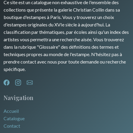
Ce site est un catalogue non exhaustive de l'ensemble des
Rhone / Alpes
Afrique
collections que présente la galerie Christian Collin dans sa
boutique d'estampes à Paris. Vous y trouverez un choix
Provence / Corse
Asie
d'estampes originales du XVIe siècle à aujourd'hui. La
classification par thématiques, par écoles ainsi qu'un index des
Dom-Tom
Océanie
artistes vous permettra une recherche aisée. Vous trouverez
dans la rubrique "Glossaire" des définitions des termes et
Pôles Nord/Sud
techniques propres au monde de l'estampe. N'hésitez pas à
Egypte
prendre contact avec nous pour toute demande ou recherche
spécifique.
Navigation
Accueil
Catalogue
Contact