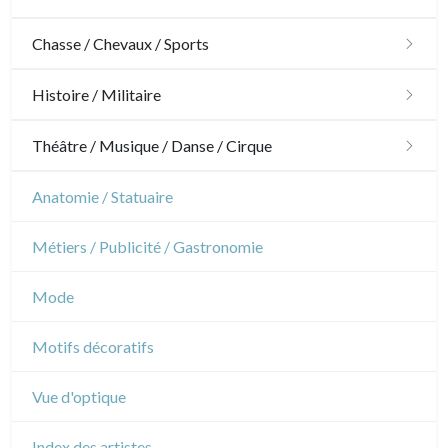
Architecture
Chasse / Chevaux / Sports
Ornements
Chasse
Histoire / Militaire
Jardins
Chevaux
Militaire
Théâtre / Musique / Danse / Cirque
Architecture d'intérieur
Sports
Révolution française
Théâtre
Anatomie / Statuaire
Napoléon et Empire
Danse
Métiers / Publicité / Gastronomie
Musique
Mode
Cirque
Motifs décoratifs
Vue d'optique
Index des artistes