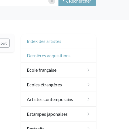
Rechercher
Index des artistes
tout
Dernières acquisitions
Ecole française
XVI - XVII°
Ecoles étrangères
XVIII°
Ecole anglaise
Artistes contemporains
Manière de crayon
Néoclassique et
XVII - XVIII°
Ecoles du nord
Sylvie Abélanet
Estampes japonaises
Romantique
Couleurs
XIX°
XVI°
Ecole italienne
Hélène Bautista
Paysages
Portraits
XIX°