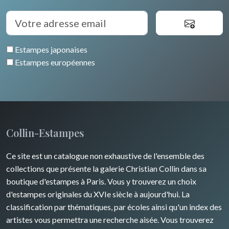
Auvergne / Limousin
Rome
Espagne / Portugal
Divers
Arbres
Venise
Bretagne
Grèce
Pierre-Joseph Redouté
Italie divers
Estampes japonaises
Alsace / Lorraine
Europe centrale
Animaux domestiques
Estampes européennes
Artois / Picardie
Russie
Animaux sauvages
Champagne / Ardennes
Moyen-Orient
Insectes
Maine / Anjou
Turquie
Collin-Estampes
Guyenne / Gascogne
David Roberts
Ce site est un catalogue non exhaustive de l'ensemble des
Rhone / Alpes
Afrique
collections que présente la galerie Christian Collin dans sa
boutique d'estampes à Paris. Vous y trouverez un choix
Provence / Corse
Asie
d'estampes originales du XVIe siècle à aujourd'hui. La
classification par thématiques, par écoles ainsi qu'un index des
Dom-Tom
Océanie
artistes vous permettra une recherche aisée. Vous trouverez