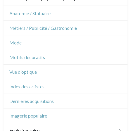
Architecture d'intérieur
Sports
Révolution française
Théâtre
Anatomie / Statuaire
Napoléon et Empire
Danse
Métiers / Publicité / Gastronomie
Musique
Mode
Cirque
Motifs décoratifs
Vue d'optique
Index des artistes
Dernières acquisitions
Imagerie populaire
Ecole française