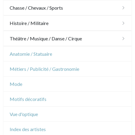
Architecture
Chasse / Chevaux / Sports
Ornements
Chasse
Histoire / Militaire
Jardins
Chevaux
Militaire
Théâtre / Musique / Danse / Cirque
Architecture d'intérieur
Sports
Révolution française
Théâtre
Anatomie / Statuaire
Napoléon et Empire
Danse
Métiers / Publicité / Gastronomie
Musique
Mode
Cirque
Motifs décoratifs
Vue d'optique
Index des artistes