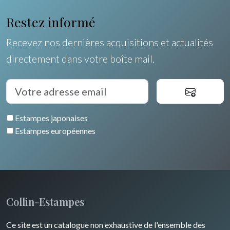
Orléanais / Touraine / Berry
Allemagne / Autriche
Ravachel
Coquillages / Crustacés
Restez informé
Poitou / Vendée
Suisse
Lisa Takahashi
Fruits et légumes
Recevez nos dernières acquisitions et actualités
Languedoc / Roussillon
Italie
Cleo Wilkinson
directement dans votre boîte mail.
Fleurs
Auvergne / Limousin
Rome
Espagne / Portugal
Divers
Arbres
Venise
Bretagne
Grèce
Pierre-Joseph Redouté
Italie divers
Estampes japonaises
Alsace / Lorraine
Europe centrale
Animaux domestiques
Estampes européennes
Artois / Picardie
Russie
Animaux sauvages
Champagne / Ardennes
Moyen-Orient
Insectes
Maine / Anjou
Turquie
Collin-Estampes
Guyenne / Gascogne
David Roberts
Ce site est un catalogue non exhaustive de l'ensemble des