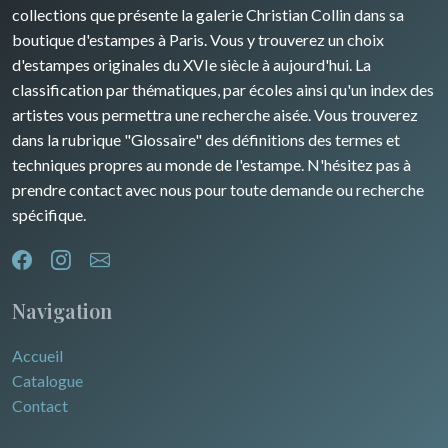
Rhone / Alpes
Afrique
collections que présente la galerie Christian Collin dans sa
boutique d'estampes à Paris. Vous y trouverez un choix
Provence / Corse
Asie
d'estampes originales du XVIe siècle à aujourd'hui. La
classification par thématiques, par écoles ainsi qu'un index des
Dom-Tom
Océanie
artistes vous permettra une recherche aisée. Vous trouverez
dans la rubrique "Glossaire" des définitions des termes et
Pôles Nord/Sud
techniques propres au monde de l'estampe. N'hésitez pas à
Egypte
prendre contact avec nous pour toute demande ou recherche
spécifique.
Navigation
Accueil
Catalogue
Contact