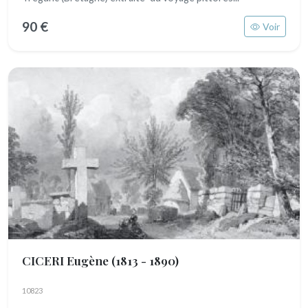
90 €
Voir
CICERI Eugène
(1813 - 1890)
10823