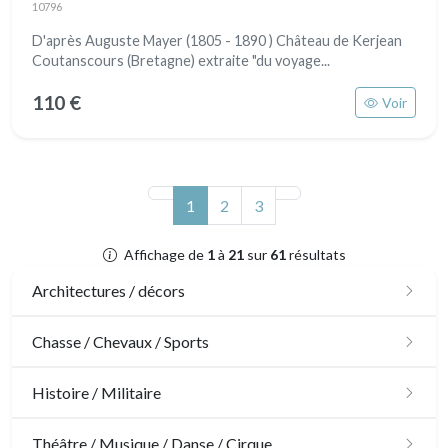
10796
D'après Auguste Mayer (1805 - 1890 ) Château de Kerjean
Coutanscours (Bretagne) extraite "du voyage...
110 €
Voir
(actuel)
1
2
3
Affichage de
1
à
21
sur
61
résultats
Architectures / décors
Architecture
Chasse / Chevaux / Sports
Ornements
Chasse
Histoire / Militaire
Jardins
Chevaux
Militaire
Théâtre / Musique / Danse / Cirque