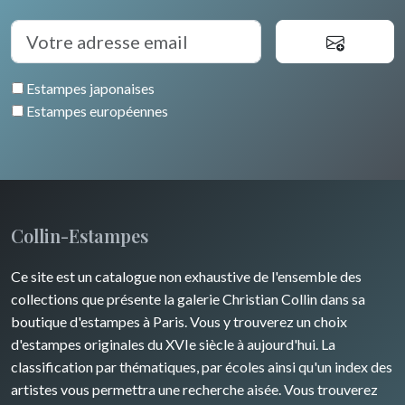
Auvergne / Limousin
Rome
Espagne / Portugal
Divers
Arbres
Venise
Bretagne
Grèce
Pierre-Joseph Redouté
Italie divers
Estampes japonaises
Alsace / Lorraine
Europe centrale
Animaux domestiques
Estampes européennes
Artois / Picardie
Russie
Animaux sauvages
Champagne / Ardennes
Moyen-Orient
Insectes
Maine / Anjou
Turquie
Collin-Estampes
Guyenne / Gascogne
David Roberts
Ce site est un catalogue non exhaustive de l'ensemble des
Rhone / Alpes
Afrique
collections que présente la galerie Christian Collin dans sa
boutique d'estampes à Paris. Vous y trouverez un choix
Provence / Corse
Asie
d'estampes originales du XVIe siècle à aujourd'hui. La
classification par thématiques, par écoles ainsi qu'un index des
Dom-Tom
Océanie
artistes vous permettra une recherche aisée. Vous trouverez