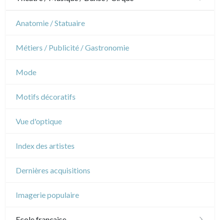
Architecture d'intérieur
Sports
Révolution française
Théâtre
Anatomie / Statuaire
Napoléon et Empire
Danse
Métiers / Publicité / Gastronomie
Musique
Mode
Cirque
Motifs décoratifs
Vue d'optique
Index des artistes
Dernières acquisitions
Imagerie populaire
Ecole française