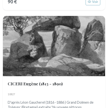
90 €
Voir
CICERI Eugène
(1813 - 1890)
10827
D'après Léon Gaucherel (1816 -1886 ) Grand Dolmen de
Trègunc (Bretagne) extraite "du voyage pittores...