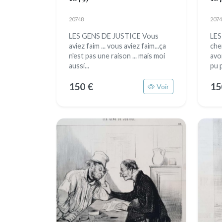
20748
2074
LES GENS DE JUSTICE Vous
LES
aviez faim ... vous aviez faim...ça
che
n'est pas une raison ... mais moi
avon
aussi...
pu p
150 €
15
Voir