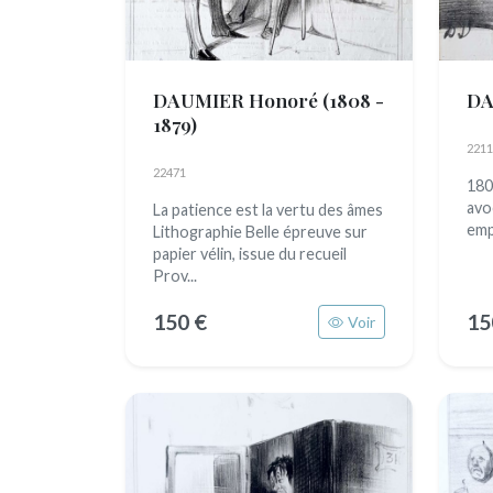
DAUMIER Honoré
(1808 -
DA
1879)
2211
22471
180
avo
La patience est la vertu des âmes
emp
Lithographie Belle épreuve sur
papier vélin, issue du recueil
Prov...
150 €
15
Voir