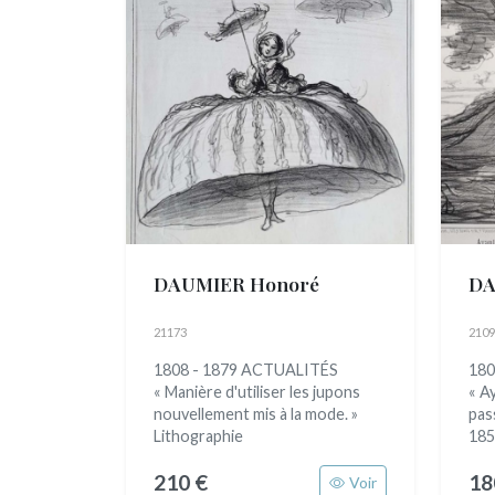
DAUMIER Honoré
DA
21173
2109
1808 - 1879 ACTUALITÉS
180
« Manière d'utiliser les jupons
« A
nouvellement mis à la mode. »
pas
Lithographie
1857
210 €
18
Voir