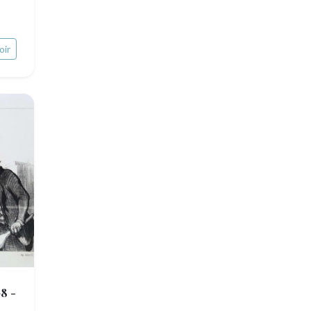
oir
8 -