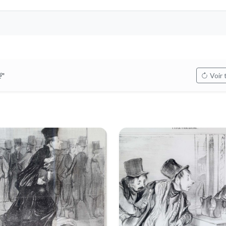
é
"
Voir 