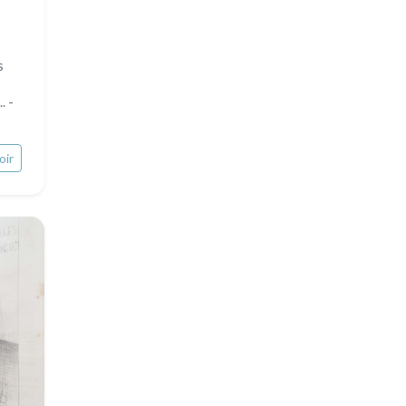
s
. -
oir