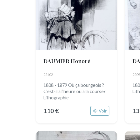
DAUMIER Honoré
DA
22102
2209
1808 - 1879 Où ça bourgeois ?
180
C’est-il à l’heure ou à la course?
Lit
Lithographie
110 €
13
Voir