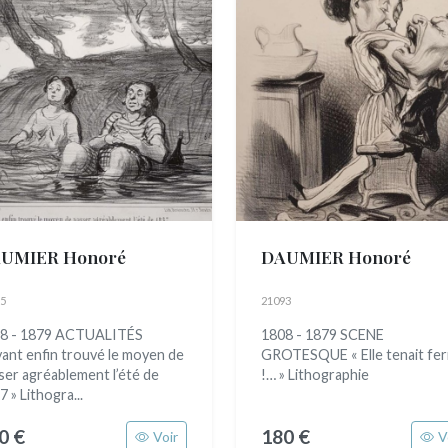
UMIER Honoré
DAUMIER Honoré
5
21093
8 - 1879 ACTUALITÉS
1808 - 1879 SCENE
yant enfin trouvé le moyen de
GROTESQUE « Elle tenait fe
ser agréablement l’été de
!… » Lithographie
 » Lithogra...
0 €
180 €
Voir
V