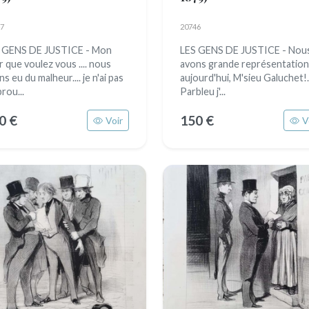
7
20746
 GENS DE JUSTICE - Mon
LES GENS DE JUSTICE - Nou
r que voulez vous .... nous
avons grande représentation
s eu du malheur.... je n'ai pas
aujourd'hui, M'sieu Galuchet!..
rou...
Parbleu j'...
0 €
150 €
Voir
V