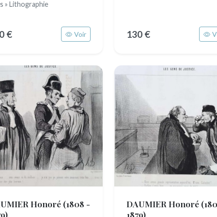
s » Lithographie
0 €
130 €
Voir
V
UMIER Honoré
(1808 -
DAUMIER Honoré
(180
9)
1879)