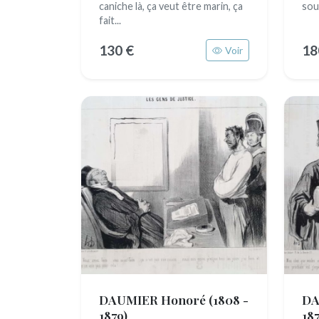
caniche là, ça veut être marin, ça
sou
fait...
130 €
18
Voir
DAUMIER Honoré
(1808 -
DA
1879)
187