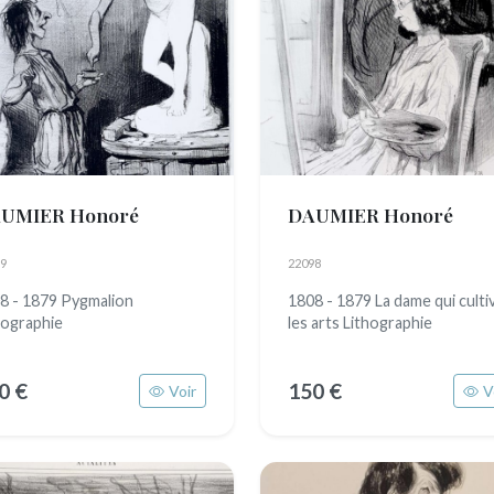
UMIER Honoré
DAUMIER Honoré
9
22098
8 - 1879 Pygmalion
1808 - 1879 La dame qui culti
hographie
les arts Lithographie
0 €
150 €
Voir
V