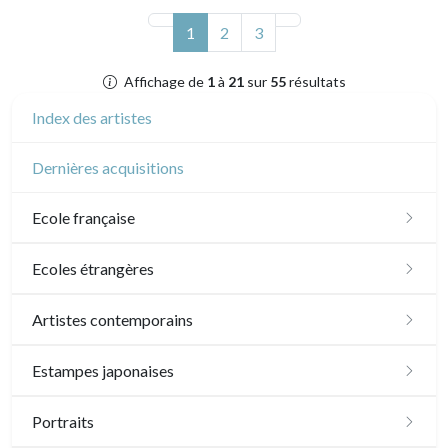
(actuel)
1
2
3
Affichage de
1
à
21
sur
55
résultats
Index des artistes
Dernières acquisitions
Ecole française
XVI - XVII°
Ecoles étrangères
XVIII°
Ecole anglaise
Artistes contemporains
Manière de crayon
Néoclassique et Romantique
XVII - XVIII°
Ecoles du nord
Sylvie Abélanet
Estampes japonaises
Couleurs
XIX°
XIX°
XVI°
Ecole italienne
Hélène Bautista
Paysages
Portraits
En noir
XX°
Paysages XIXe
XVII - XVIIIe°
XX°
XVI°