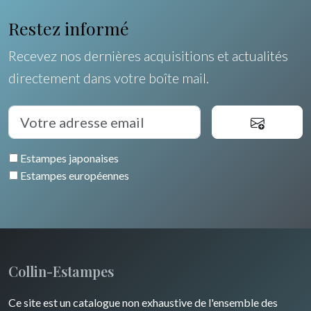
Orléanais / Touraine / Berry
Allemagne / Autriche
Ravachel
Coquillages / Crustacés
Restez informé
Poitou / Vendée
Suisse
Lisa Takahashi
Fruits et légumes
Recevez nos dernières acquisitions et actualités
Languedoc / Roussillon
Italie
Cleo Wilkinson
directement dans votre boîte mail.
Fleurs
Auvergne / Limousin
Rome
Espagne / Portugal
Divers
Arbres
Venise
Bretagne
Grèce
Pierre-Joseph Redouté
Italie divers
Estampes japonaises
Alsace / Lorraine
Europe centrale
Animaux domestiques
Estampes européennes
Artois / Picardie
Russie
Animaux sauvages
Champagne / Ardennes
Moyen-Orient
Insectes
Maine / Anjou
Turquie
Collin-Estampes
Guyenne / Gascogne
David Roberts
Ce site est un catalogue non exhaustive de l'ensemble des