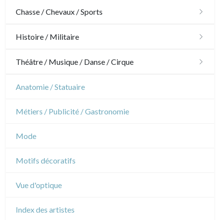
Architecture
Chasse / Chevaux / Sports
Ornements
Chasse
Histoire / Militaire
Jardins
Chevaux
Militaire
Théâtre / Musique / Danse / Cirque
Architecture d'intérieur
Sports
Révolution française
Théâtre
Anatomie / Statuaire
Napoléon et Empire
Danse
Métiers / Publicité / Gastronomie
Musique
Mode
Cirque
Motifs décoratifs
Vue d'optique
Index des artistes