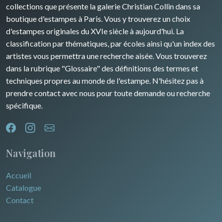
Rhone / Alpes
Afrique
collections que présente la galerie Christian Collin dans sa
boutique d'estampes à Paris. Vous y trouverez un choix
Provence / Corse
Asie
d'estampes originales du XVIe siècle à aujourd'hui. La
classification par thématiques, par écoles ainsi qu'un index des
Dom-Tom
Océanie
artistes vous permettra une recherche aisée. Vous trouverez
dans la rubrique "Glossaire" des définitions des termes et
Pôles Nord/Sud
techniques propres au monde de l'estampe. N'hésitez pas à
Egypte
prendre contact avec nous pour toute demande ou recherche
spécifique.
Navigation
Accueil
Catalogue
Contact