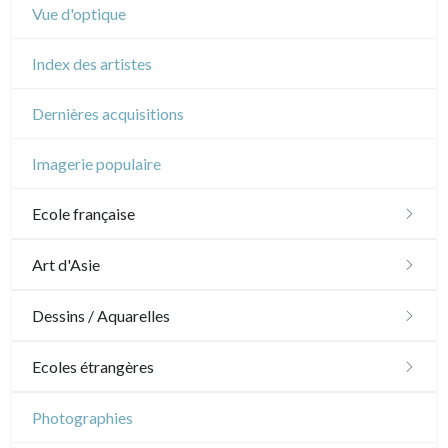
Vue d'optique
Index des artistes
Dernières acquisitions
Imagerie populaire
Ecole française
XVI - XVII°
Art d'Asie
XVIII°
Dessins japonais
Dessins / Aquarelles
Manière de crayon
Néoclassique et Romantique
Dessins chinois
Émile Sulpis (dessins)
Ecoles étrangères
Couleurs
XIX°
Dessins indiens
Dessins divers
Ecole anglaise
Photographies
En noir
Paysages XIXe
XX°