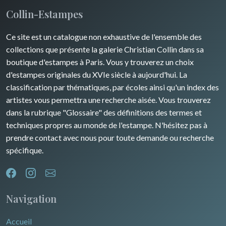
Turquie
Collin-Estampes
Guyenne / Gascogne
David Roberts
Ce site est un catalogue non exhaustive de l'ensemble des
Rhone / Alpes
Afrique
collections que présente la galerie Christian Collin dans sa
boutique d'estampes à Paris. Vous y trouverez un choix
Provence / Corse
Asie
d'estampes originales du XVIe siècle à aujourd'hui. La
classification par thématiques, par écoles ainsi qu'un index des
Dom-Tom
Océanie
artistes vous permettra une recherche aisée. Vous trouverez
dans la rubrique "Glossaire" des définitions des termes et
Pôles Nord/Sud
techniques propres au monde de l'estampe. N'hésitez pas à
Egypte
prendre contact avec nous pour toute demande ou recherche
spécifique.
Navigation
Accueil