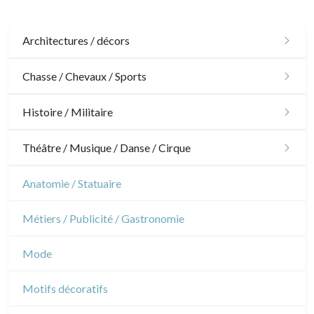
Architectures / décors
Architecture
Chasse / Chevaux / Sports
Ornements
Chasse
Histoire / Militaire
Jardins
Chevaux
Militaire
Théâtre / Musique / Danse / Cirque
Architecture d'intérieur
Sports
Révolution française
Théâtre
Anatomie / Statuaire
Napoléon et Empire
Danse
Métiers / Publicité / Gastronomie
Musique
Mode
Cirque
Motifs décoratifs