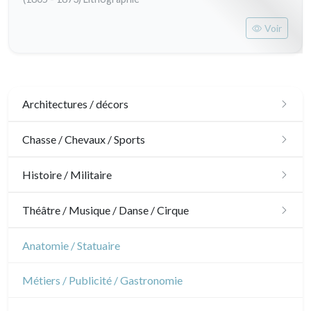
Voir
Architectures / décors
Architecture
Chasse / Chevaux / Sports
Ornements
Chasse
Histoire / Militaire
Jardins
Chevaux
Militaire
Théâtre / Musique / Danse / Cirque
Architecture d'intérieur
Sports
Révolution française
Théâtre
Anatomie / Statuaire
Napoléon et Empire
Danse
Métiers / Publicité / Gastronomie
Musique