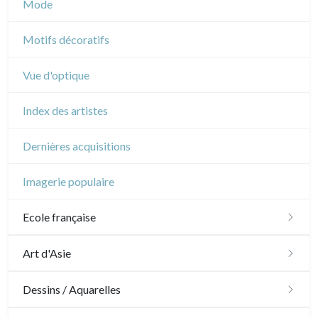
Mode
Cirque
Motifs décoratifs
Vue d'optique
Index des artistes
Dernières acquisitions
Imagerie populaire
Ecole française
XVI - XVII°
Art d'Asie
XVIII°
Dessins japonais
Dessins / Aquarelles
Manière de crayon
Néoclassique et Romantique