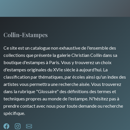
Artois / Picardie
Russie
Animaux sauvages
Champagne / Ardennes
Moyen-Orient
Insectes
Maine / Anjou
Turquie
Collin-Estampes
Guyenne / Gascogne
David Roberts
Ce site est un catalogue non exhaustive de l'ensemble des
Rhone / Alpes
Afrique
collections que présente la galerie Christian Collin dans sa
boutique d'estampes à Paris. Vous y trouverez un choix
Provence / Corse
Asie
d'estampes originales du XVIe siècle à aujourd'hui. La
classification par thématiques, par écoles ainsi qu'un index des
Dom-Tom
Océanie
artistes vous permettra une recherche aisée. Vous trouverez
dans la rubrique "Glossaire" des définitions des termes et
Pôles Nord/Sud
techniques propres au monde de l'estampe. N'hésitez pas à
Egypte
prendre contact avec nous pour toute demande ou recherche
spécifique.