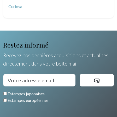
Dessins indiens
Dom-Tom
Dessins divers
Océanie
Curiosa
Pôles Nord/Sud
Egypte
Restez informé
Recevez nos dernières acquisitions et actualités
directement dans votre boîte mail.
Estampes japonaises
Estampes européennes