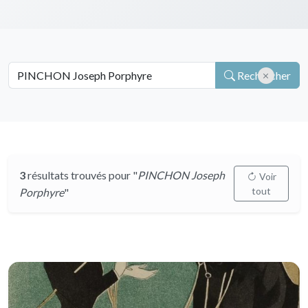
Rechercher
3
résultats trouvés pour "
PINCHON Joseph
Voir
tout
Porphyre
"