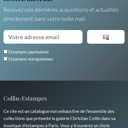
Poitou / Vendée
Suisse
Lisa Takahashi
Fruits et légumes
Recevez nos dernières acquisitions et actualités
Languedoc / Roussillon
Italie
Cleo Wilkinson
directement dans votre boîte mail.
Fleurs
Auvergne / Limousin
Rome
Espagne / Portugal
Divers
Arbres
Venise
Bretagne
Grèce
Pierre-Joseph Redouté
Italie divers
Estampes japonaises
Alsace / Lorraine
Europe centrale
Animaux domestiques
Estampes européennes
Artois / Picardie
Russie
Animaux sauvages
Champagne / Ardennes
Moyen-Orient
Insectes
Maine / Anjou
Turquie
Collin-Estampes
Guyenne / Gascogne
David Roberts
Ce site est un catalogue non exhaustive de l'ensemble des
Rhone / Alpes
Afrique
collections que présente la galerie Christian Collin dans sa
boutique d'estampes à Paris. Vous y trouverez un choix
Provence / Corse