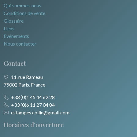
Qui sommes-nous
Conditions de vente
Glossaire
Liens
Evénements
Nous contacter
Contact
11, rue Rameau
75002 Paris, France
+33 (0)1 45 44 62 28
+33 (0)6 11 27 04 84
estampes.collin@gmail.com
Horaires d'ouverture