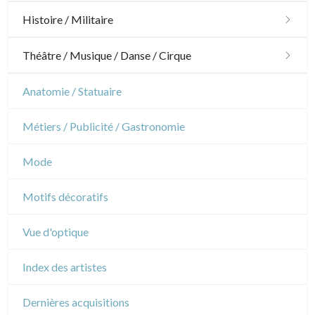
Ornements
Chasse
Histoire / Militaire
Jardins
Chevaux
Militaire
Théâtre / Musique / Danse / Cirque
Architecture d'intérieur
Sports
Révolution française
Théâtre
Anatomie / Statuaire
Napoléon et Empire
Danse
Métiers / Publicité / Gastronomie
Musique
Mode
Cirque
Motifs décoratifs
Vue d'optique
Index des artistes
Dernières acquisitions