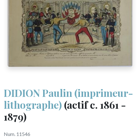
DIDION Paulin (imprimeur-
lithographe)
(actif c. 1861 -
1879)
Num. 11546