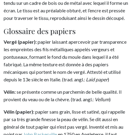
tendu sur un cadre de bois ou de métal avec lequel il forme un
écran. Le tissu est au préalable obturé, et l’encre est pressée
pour traverser le tissu, reproduisant ainsi le dessin découpé.
Glossaire des papiers
Vergé (papier):
papier laissant apercevoir par transparence
les empreintes des fils métalliques appelés vergeurs et
pontuseaux, formant le fond du moule dans lequel il a été
fabriqué. La même texture est donnée à des papiers
mécaniques qui portent le nom de vergé. Attesté et utilisé
depuis le 13e siècle en Italie. (trad. angl.:
Laid paper
)
Vélin:
se présente comme un parchemin de belle qualité. Il
provient du veau ou de la chèvre. (trad. angl.:
Vellum
)
Vélin (papier):
papier sans grain, lisse et satiné, qui rappelle
par sa très grande finesse la peau de vélin. Se dit aussi en
général de tout papier qui n'est pas vergé. Inventé et mis au
point par
John Baskerville
en 1750 en Angleterre, il faut