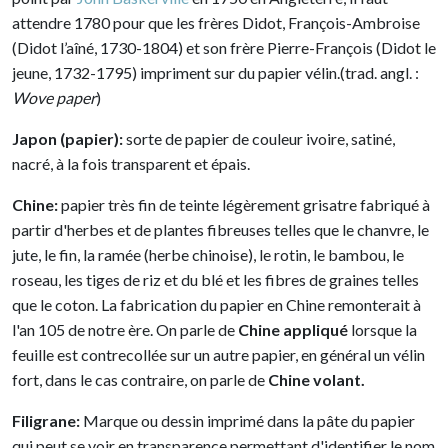
attendre 1780 pour que les frères Didot, François-Ambroise
(Didot l’aîné, 1730-1804) et son frère Pierre-François (Didot le
jeune, 1732-1795) impriment sur du papier vélin.(trad. angl. :
Wove paper
)
Japon (papier):
sorte de papier de couleur ivoire, satiné,
nacré, à la fois transparent et épais.
Chine:
papier très fin de teinte légèrement grisatre fabriqué à
partir d'herbes et de plantes fibreuses telles que le chanvre, le
jute, le fin, la ramée (herbe chinoise), le rotin, le bambou, le
roseau, les tiges de riz et du blé et les fibres de graines telles
que le coton. La fabrication du papier en Chine remonterait à
l'an 105 de notre ère. On parle de
Chine appliqué
lorsque la
feuille est contrecollée sur un autre papier, en général un vélin
fort, dans le cas contraire, on parle de
Chine volant.
Filigrane:
Marque ou dessin imprimé dans la pâte du papier
qui peut se voir en transparence permettant d'identifier le nom