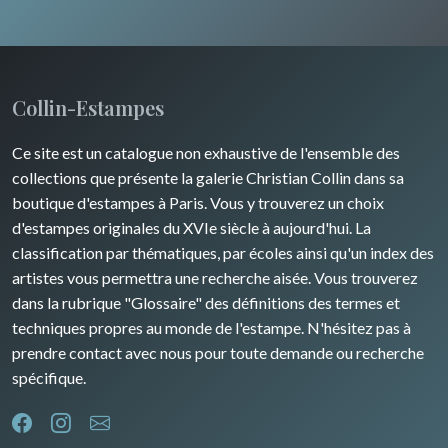
Animaux sauvages
Champagne / Ardennes
Moyen-Orient
Insectes
Maine / Anjou
Turquie
Collin-Estampes
Guyenne / Gascogne
David Roberts
Ce site est un catalogue non exhaustive de l'ensemble des
Rhone / Alpes
Afrique
collections que présente la galerie Christian Collin dans sa
boutique d'estampes à Paris. Vous y trouverez un choix
Provence / Corse
Asie
d'estampes originales du XVIe siècle à aujourd'hui. La
classification par thématiques, par écoles ainsi qu'un index des
Dom-Tom
Océanie
artistes vous permettra une recherche aisée. Vous trouverez
dans la rubrique "Glossaire" des définitions des termes et
Pôles Nord/Sud
techniques propres au monde de l'estampe. N'hésitez pas à
Egypte
prendre contact avec nous pour toute demande ou recherche
spécifique.