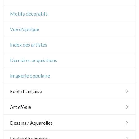
Cirque
Motifs décoratifs
Vue d'optique
Index des artistes
Dernières acquisitions
Imagerie populaire
Ecole française
XVI - XVII°
Art d'Asie
XVIII°
Dessins japonais
Dessins / Aquarelles
Manière de crayon
Néoclassique et Romantique
Dessins chinois
Émile Sulpis (dessins)
Ecoles étrangères