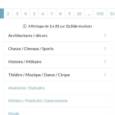
(actuel)
1
2
3
4
5
6
7
8
9
10
...
550
55
Affichage de
1
à
21
sur
11,556
résultats
Architectures / décors
Architecture
Chasse / Chevaux / Sports
Ornements
Chasse
Histoire / Militaire
Jardins
Chevaux
Militaire
Théâtre / Musique / Danse / Cirque
Architecture d'intérieur
Sports
Révolution française
Théâtre
Anatomie / Statuaire
Napoléon et Empire
Danse
Métiers / Publicité / Gastronomie
Musique
Mode