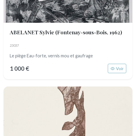
ABELANET Sylvie
(Fontenay-sous-Bois, 1962)
23037
Le piège Eau-forte, vernis mou et gaufrage
1 000 €
Voir