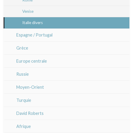
Rome
Cleo Wilkinson
Venise
Bretagne
Divers
Italie divers
Alsace / Lorraine
Espagne / Portugal
Artois / Picardie
Grèce
Champagne / Ardennes
Europe centrale
Maine / Anjou
Russie
Guyenne / Gascogne
Moyen-Orient
Rhone / Alpes
Turquie
Provence / Corse
David Roberts
Dom-Tom
Afrique