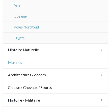
Asie
Océanie
Pôles Nord/Sud
Egypte
Histoire Naturelle
Oiseaux
Marines
Poissons
Architectures / décors
Coquillages / Crustacés
Architecture
Chasse / Chevaux / Sports
Fruits et légumes
Ornements
Chasse
Histoire / Militaire
Fleurs
Jardins
Chevaux