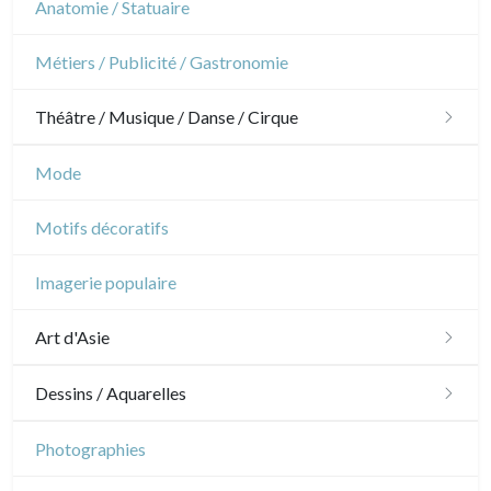
Militaire
Anatomie / Statuaire
Arbres
Architecture d'intérieur
Sports
Révolution française
Métiers / Publicité / Gastronomie
Pierre-Joseph Redouté
Napoléon et Empire
Théâtre / Musique / Danse / Cirque
Animaux domestiques
Animaux sauvages
Théâtre
Mode
Insectes
Danse
Motifs décoratifs
Musique
Imagerie populaire
Cirque
Art d'Asie
Dessins japonais
Dessins / Aquarelles
Dessins chinois
Émile Sulpis (dessins)
Photographies
Dessins indiens