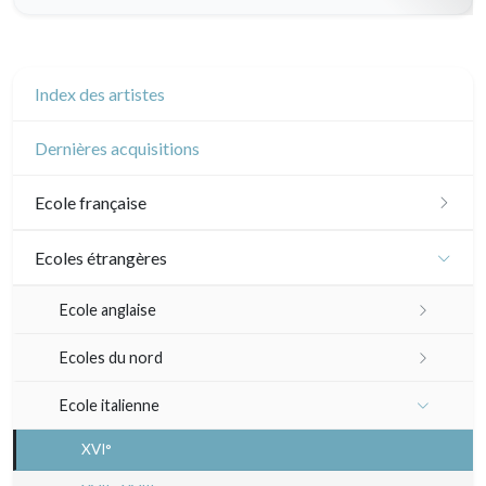
Index des artistes
Dernières acquisitions
Ecole française
XVI - XVII°
Ecoles étrangères
XVIII°
Ecole anglaise
Manière de crayon
Néoclassique et Romantique
XVII - XVIII°
Ecoles du nord
Couleurs
XIX°
XIX°
XVI°
Ecole italienne
En noir
XX°
Paysages XIXe
XVII - XVIIIe°
XX°
XVI°
Divers XIXe
XIX°