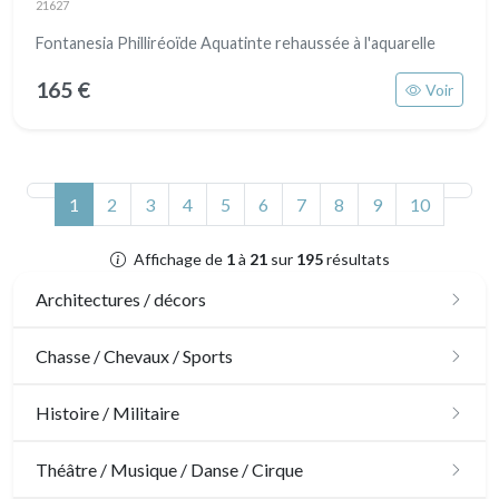
21627
Fontanesia Philliréoïde Aquatinte rehaussée à l'aquarelle
165 €
Voir
(actuel)
1
2
3
4
5
6
7
8
9
10
Affichage de
1
à
21
sur
195
résultats
Architectures / décors
Architecture
Chasse / Chevaux / Sports
Ornements
Chasse
Histoire / Militaire
Jardins
Chevaux
Militaire
Théâtre / Musique / Danse / Cirque