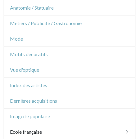
Architecture d'intérieur
Sports
Révolution française
Théâtre
Anatomie / Statuaire
Napoléon et Empire
Danse
Métiers / Publicité / Gastronomie
Musique
Mode
Cirque
Motifs décoratifs
Vue d'optique
Index des artistes
Dernières acquisitions
Imagerie populaire
Ecole française