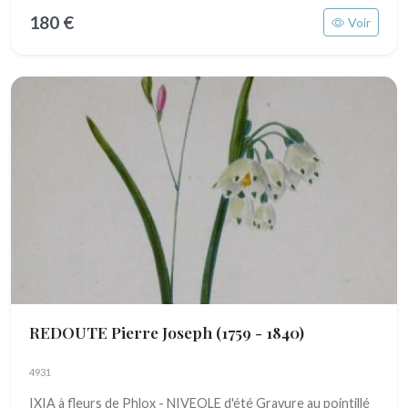
180 €
Voir
REDOUTE Pierre Joseph
(1759 - 1840)
4931
IXIA à fleurs de Phlox - NIVEOLE d'été Gravure au pointillé