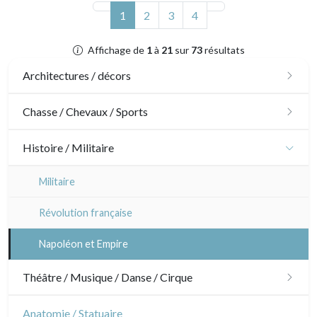
(actuel)
1
2
3
4
Affichage de
1
à
21
sur
73
résultats
Architectures / décors
Architecture
Chasse / Chevaux / Sports
Ornements
Chasse
Histoire / Militaire
Jardins
Chevaux
Militaire
Architecture d'intérieur
Sports
Révolution française
Napoléon et Empire
Théâtre / Musique / Danse / Cirque
Théâtre
Anatomie / Statuaire