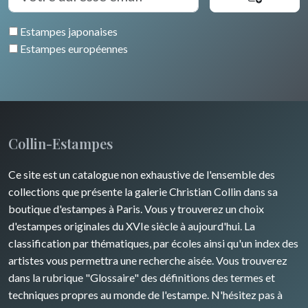
Venise
Bretagne
Grèce
Pierre-Joseph Redouté
Italie divers
Estampes japonaises
Alsace / Lorraine
Europe centrale
Animaux domestiques
Estampes européennes
Artois / Picardie
Russie
Animaux sauvages
Champagne / Ardennes
Moyen-Orient
Insectes
Maine / Anjou
Turquie
Collin-Estampes
Guyenne / Gascogne
David Roberts
Ce site est un catalogue non exhaustive de l'ensemble des
Rhone / Alpes
Afrique
collections que présente la galerie Christian Collin dans sa
boutique d'estampes à Paris. Vous y trouverez un choix
Provence / Corse
Asie
d'estampes originales du XVIe siècle à aujourd'hui. La
classification par thématiques, par écoles ainsi qu'un index des
Dom-Tom
Océanie
artistes vous permettra une recherche aisée. Vous trouverez
dans la rubrique "Glossaire" des définitions des termes et
Pôles Nord/Sud
techniques propres au monde de l'estampe. N'hésitez pas à