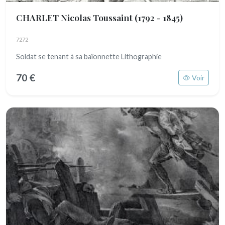
CHARLET Nicolas Toussaint
(1792 - 1845)
7272
Soldat se tenant à sa baïonnette Lithographie
70 €
Voir