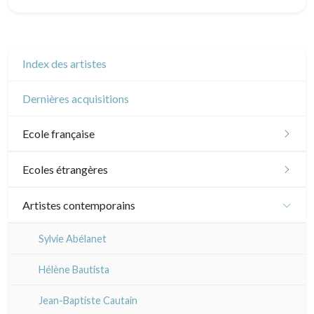
Index des artistes
Dernières acquisitions
Ecole française
XVI - XVII°
Ecoles étrangères
XVIII°
Ecole anglaise
Artistes contemporains
Manière de crayon
Néoclassique et Romantique
XVII - XVIII°
Ecoles du nord
Sylvie Abélanet
Couleurs
XIX°
XIX°
XVI°
Ecole italienne
Hélène Bautista
En noir
XX°
Paysages XIXe
XVII - XVIIIe°
XX°
XVI°
Autres écoles
Jean-Baptiste Cautain