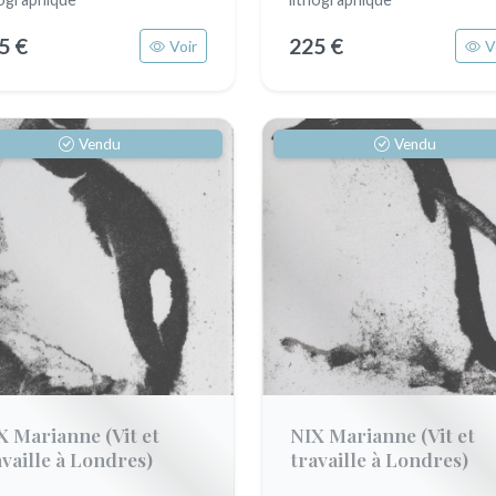
5 €
225 €
Voir
V
Vendu
Vendu
X Marianne
(Vit et
NIX Marianne
(Vit et
availle à Londres)
travaille à Londres)