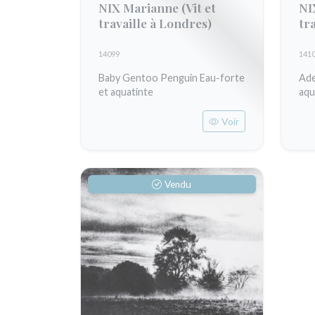
NIX Marianne
(Vit et
NI
travaille à Londres)
tr
14099
141
Baby Gentoo Penguin Eau-forte
Ade
et aquatinte
aqu
Voir
Vendu