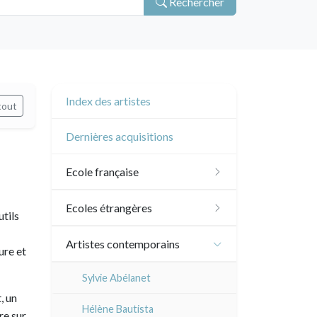
Rechercher
Index des artistes
tout
Dernières acquisitions
Ecole française
XVI - XVII°
Ecoles étrangères
utils
XVIII°
Ecole anglaise
Artistes contemporains
ure et
Manière de crayon
Néoclassique et
XVII - XVIII°
Ecoles du nord
Sylvie Abélanet
Romantique
Couleurs
, un
XIX°
XVI°
Ecole italienne
Hélène Bautista
re sur
XIX°