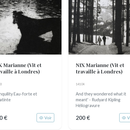
X Marianne
(Vit et
NIX Marianne
(Vit et
availle à Londres)
travaille à Londres)
3
14104
nquility Eau-forte et
And they wondered what it
atinte
meant' - Rudyard Kipling
Héliogravure
0 €
200 €
Voir
V