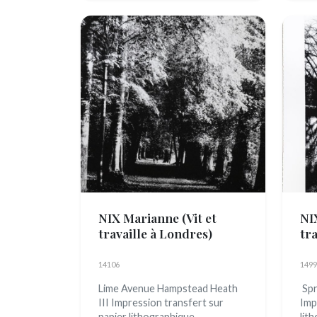
NIX Marianne
(Vit et
NI
travaille à Londres)
tr
14106
1499
Lime Avenue Hampstead Heath
Spr
III Impression transfert sur
Imp
papier lithographique
lit