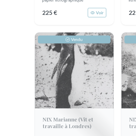
225 €
22
Voir
Vendu
NIX Marianne
(Vit et
NI
travaille à Londres)
tr