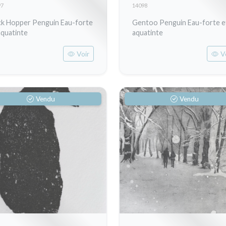
97
14098
k Hopper Penguin Eau-forte
Gentoo Penguin Eau-forte e
aquatinte
aquatinte
Voir
V
Vendu
Vendu