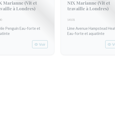
X Marianne
(Vit et
NIX Marianne
(Vit et
availle à Londres)
travaille à Londres)
00
14101
lie Penguin Eau-forte et
Lime Avenue Hampstead Hea
atinte
Eau-forte et aquatinte
Voir
V