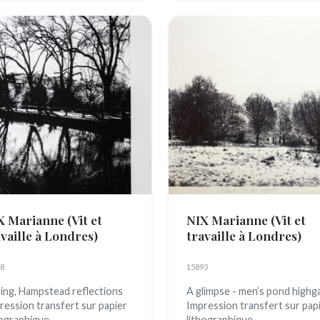
X Marianne
(Vit et
NIX Marianne
(Vit et
availle à Londres)
travaille à Londres)
8
15893
ing, Hampstead reflections
A glimpse - men’s pond highg
ression transfert sur papier
Impression transfert sur pap
hographique
lithographique