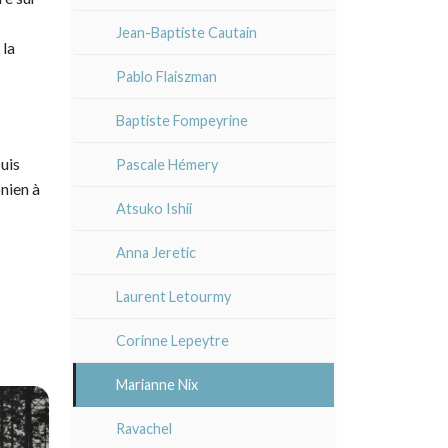
En noir
XX°
XVII - XVIIIe°
XVI°
Autres écoles
Jean-Baptiste Cautain
Paysages XIXe
XX°
 la
XIX°
XVII - XVIII°
XVII - XVIII°
Pablo Flaiszman
Divers XIXe
Gravures sur bois
XX°
XIX°
XIX°
Baptiste Fompeyrine
Divers
XX°
s
XX°
Émile Sulpis (gravures)
uis
Pascale Hémery
nien à
Atsuko Ishii
Anna Jeretic
Laurent Letourmy
Corinne Lepeytre
Marianne Nix
Ravachel