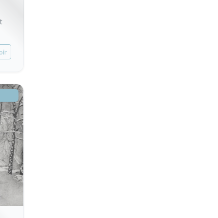
t
oir