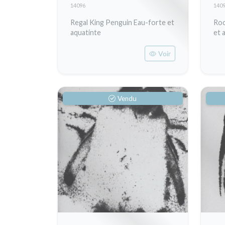
14096
140
Regal King Penguin Eau-forte et
Roc
aquatinte
et 
Voir
Vendu