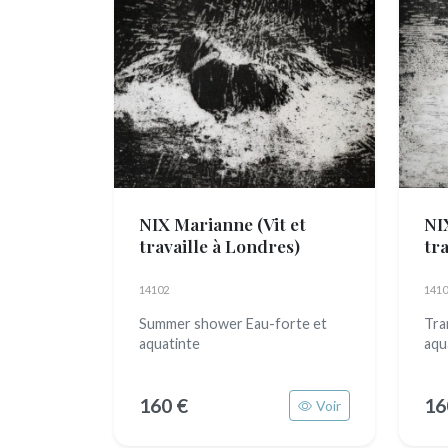
NIX Marianne
(Vit et
NI
travaille à Londres)
tr
14102
1410
Summer shower Eau-forte et
Tra
aquatinte
aqu
160 €
16
Voir