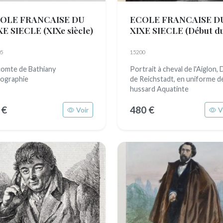
OLE FRANCAISE DU
ECOLE FRANCAISE D
XE SIECLE
(XIXe siècle)
XIXE SIECLE
(Début d
XIXe siècle)
5
15200
comte de Bathiany
Portrait à cheval de l'Aiglon,
hographie
de Reichstadt, en uniforme d
hussard Aquatinte
 €
480 €
Voir
V