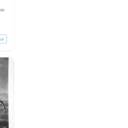
Provence / Corse
 de
Océanie
Dom-Tom
Pôles Nord/Sud
Egypte
oir