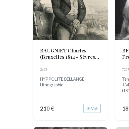
BAUGNIET Charles
BE
(Bruxelles 1814 - Sèvres
Fr
1886)
- 1
2653
7259
HYPPOLITE BELLANGE
Ten
Lithographie
184
(18
210 €
18
Voir