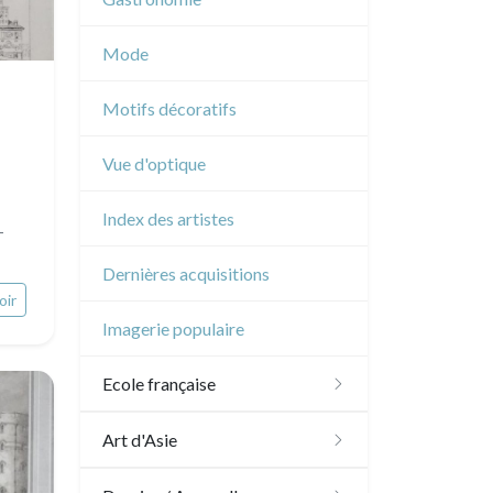
Musique
Mode
Cirque
Motifs décoratifs
Vue d'optique
Index des artistes
-
Dernières acquisitions
oir
Imagerie populaire
Ecole française
XVI - XVII°
Art d'Asie
XVIII°
Dessins japonais