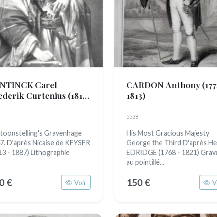
NTINCK Carel
CARDON Anthony
(177
ederik Curtenius
(1814
1813)
849)
5538
toonstelling's Gravenhage
His Most Gracious Majesty
7. D'après Nicaise de KEYSER
George the Third D'après H
13 - 1887) Lithographie
EDRIDGE (1768 - 1821) Grav
au pointillé...
0 €
150 €
Voir
V