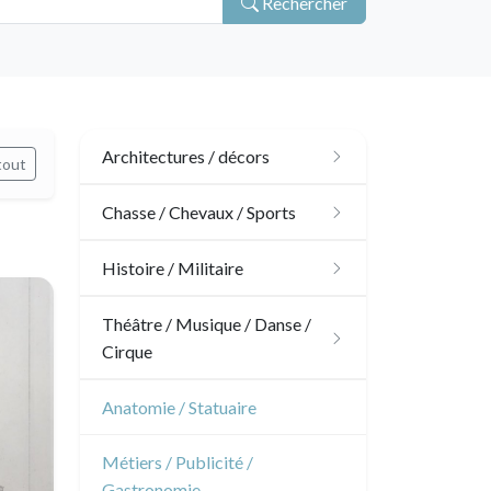
Rechercher
Architectures / décors
tout
Architecture
Chasse / Chevaux / Sports
Ornements
Chasse
Histoire / Militaire
Jardins
Chevaux
Militaire
Théâtre / Musique / Danse /
Cirque
Architecture d'intérieur
Sports
Révolution française
Théâtre
Anatomie / Statuaire
Napoléon et Empire
Danse
Métiers / Publicité /
Gastronomie