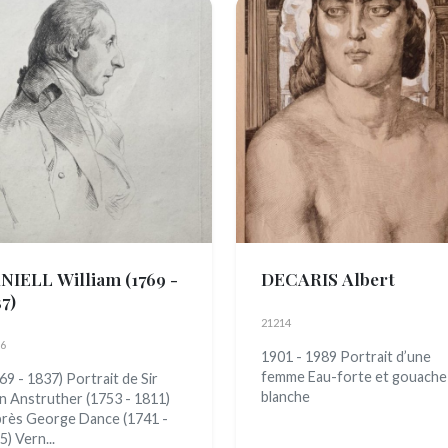
NIELL William
(1769 -
DECARIS Albert
7)
21214
6
1901 - 1989 Portrait d’une
femme Eau-forte et gouache
69 - 1837) Portrait de Sir
blanche
n Anstruther (1753 - 1811)
près George Dance (1741 -
5) Vern...