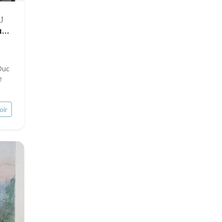
U
u
 Duc
e
oir