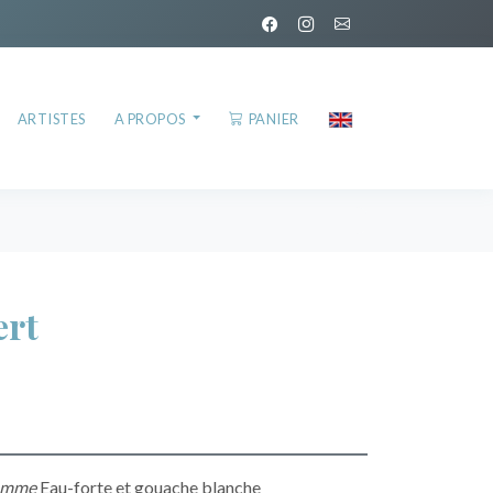
ARTISTES
A PROPOS
PANIER
ert
femme
Eau-forte et gouache blanche