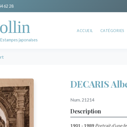
44 62 28
ollin
ACCUEIL
CATÉGORIES
 Estampes japonaises
rt
DECARIS Alb
Num. 21214
Description
1901 - 1989
Portrait d’une 