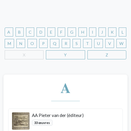
A
B
C
D
E
F
G
H
I
J
K
L
M
N
O
P
Q
R
S
T
U
V
W
X
Y
Z
A
AA Pieter van der (éditeur)
33 œuvres