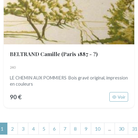
BELTRAND Camille
(Paris 1887 - ?)
240
LE CHEMIN AUX POMMIERS Bois gravé original, impression
en couleurs
90 €
Voir
(actuel)
1
2
3
4
5
6
7
8
9
10
...
30
31