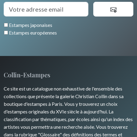
Espagne / Portugal
Divers
Arbres
Venise
Bretagne
Grèce
Pierre-Joseph Redouté
Italie divers
Estampes japonaises
Alsace / Lorraine
Europe centrale
Animaux domestiques
Estampes européennes
Artois / Picardie
Russie
Animaux sauvages
Champagne / Ardennes
Moyen-Orient
Insectes
Maine / Anjou
Turquie
Collin-Estampes
Guyenne / Gascogne
David Roberts
Ce site est un catalogue non exhaustive de l'ensemble des
Rhone / Alpes
Afrique
collections que présente la galerie Christian Collin dans sa
boutique d'estampes à Paris. Vous y trouverez un choix
Provence / Corse
Asie
d'estampes originales du XVIe siècle à aujourd'hui. La
classification par thématiques, par écoles ainsi qu'un index des
Dom-Tom
Océanie
artistes vous permettra une recherche aisée. Vous trouverez
dans la rubrique "Glossaire" des définitions des termes et
Pôles Nord/Sud