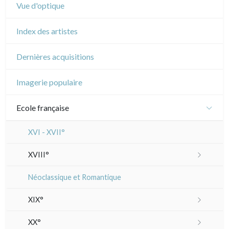
Vue d'optique
Index des artistes
Dernières acquisitions
Imagerie populaire
Ecole française
XVI - XVII°
XVIII°
Manière de crayon
Néoclassique et Romantique
Couleurs
XIX°
En noir
Paysages XIXe
XX°