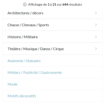
Affichage de
1
à
21
sur
644
résultats
Architectures / décors
Architecture
Chasse / Chevaux / Sports
Ornements
Chasse
Histoire / Militaire
Jardins
Chevaux
Militaire
Théâtre / Musique / Danse / Cirque
Architecture d'intérieur
Sports
Révolution française
Théâtre
Anatomie / Statuaire
Napoléon et Empire
Danse
Métiers / Publicité / Gastronomie
Musique
Mode
Cirque
Motifs décoratifs