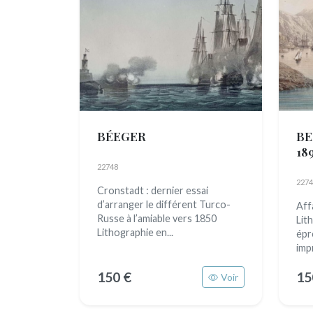
BÉEGER
BE
18
22748
2274
Cronstadt : dernier essai
d’arranger le différent Turco-
Aff
Russe à l’amiable vers 1850
Lit
Lithographie en...
épr
imp
150 €
15
Voir