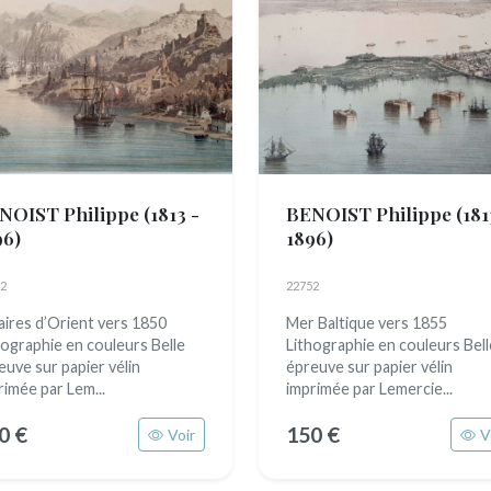
NOIST Philippe
(1813 -
BENOIST Philippe
(181
96)
1896)
2
22752
aires d’Orient vers 1850
Mer Baltique vers 1855
hographie en couleurs Belle
Lithographie en couleurs Bell
euve sur papier vélin
épreuve sur papier vélin
rimée par Lem...
imprimée par Lemercie...
0 €
150 €
Voir
V