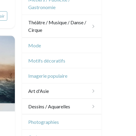
Pierre-Joseph Redouté
Gastronomie
Napoléon et Empire
Animaux domestiques
oir
Théâtre / Musique / Danse /
Animaux sauvages
Cirque
Insectes
Théâtre
Mode
Danse
Motifs décoratifs
Musique
Imagerie populaire
Cirque
Art d'Asie
Dessins japonais
Dessins / Aquarelles
Dessins chinois
Émile Sulpis (dessins)
Photographies
Dessins indiens
Dessins divers