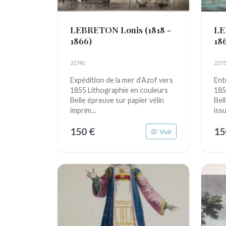
LEBRETON Louis
(1818 -
LE
1866)
18
22741
2275
Expédition de la mer d’Azof vers
Ent
1855 Lithographie en couleurs
185
Belle épreuve sur papier vélin
Bel
imprim...
issu
150 €
15
Voir