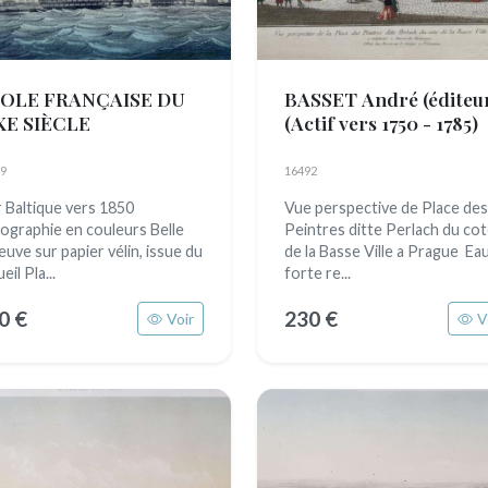
OLE FRANÇAISE DU
BASSET André (éditeu
XE SIÈCLE
(Actif vers 1750 - 1785)
9
16492
 Baltique vers 1850
Vue perspective de Place des
hographie en couleurs Belle
Peintres ditte Perlach du co
euve sur papier vélin, issue du
de la Basse Ville a Prague Ea
eil Pla...
forte re...
0 €
230 €
Voir
V