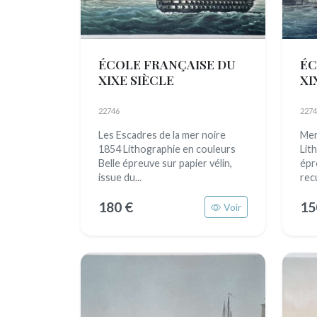
ÉCOLE FRANÇAISE DU
ÉC
XIXE SIÈCLE
XI
22746
2274
Les Escadres de la mer noire
Mer
1854 Lithographie en couleurs
Lit
Belle épreuve sur papier vélin,
épr
issue du...
recu
180 €
15
Voir