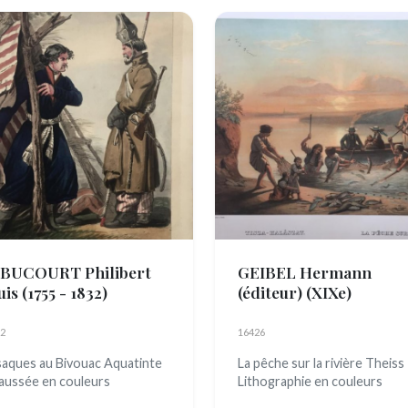
BUCOURT Philibert
GEIBEL Hermann
uis
(1755 - 1832)
(éditeur)
(XIXe)
2
16426
aques au Bivouac Aquatinte
La pêche sur la rivière Theiss
aussée en couleurs
Lithographie en couleurs