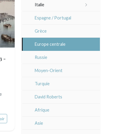
Italie
Lisa Takahashi
Languedoc / Roussillon
Rome
Espagne / Portugal
Cleo Wilkinson
Auvergne / Limousin
Venise
Grèce
Divers
Bretagne
Italie divers
Europe centrale
Alsace / Lorraine
3 -
Russie
Artois / Picardie
Moyen-Orient
Champagne / Ardennes
Turquie
Maine / Anjou
e
David Roberts
Guyenne / Gascogne
Afrique
Rhone / Alpes
oir
Asie
Provence / Corse