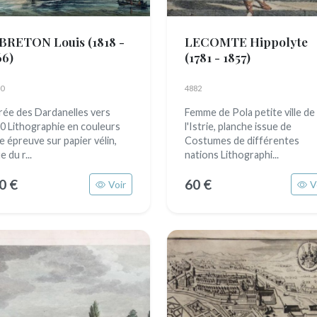
BRETON Louis
(1818 -
LECOMTE Hippolyte
66)
(1781 - 1857)
0
4882
rée des Dardanelles vers
Femme de Pola petite ville de
0 Lithographie en couleurs
l'Istrie, planche issue de
le épreuve sur papier vélin,
Costumes de différentes
e du r...
nations Lithographi...
0 €
60 €
Voir
V