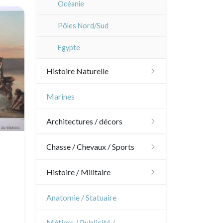
Océanie
Dom-Tom
Pôles Nord/Sud
Egypte
Histoire Naturelle
Oiseaux
Marines
Poissons
Architectures / décors
Coquillages / Crustacés
Architecture
Chasse / Chevaux / Sports
Fruits et légumes
Ornements
Chasse
Histoire / Militaire
Fleurs
Jardins
Chevaux
Militaire
Anatomie / Statuaire
Arbres
Architecture d'intérieur
Sports
Révolution française
Métiers / Publicité /