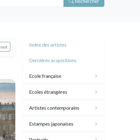
Rechercher
Index des artistes
tout
Dernières acquisitions
Ecole française
XVI - XVII°
Ecoles étrangères
XVIII°
Ecole anglaise
Artistes contemporains
Manière de crayon
Néoclassique et
XVII - XVIII°
Ecoles du nord
Sylvie Abélanet
Estampes japonaises
Romantique
Couleurs
XIX°
XVI°
Ecole italienne
Hélène Bautista
Paysages
Portraits
XIX°