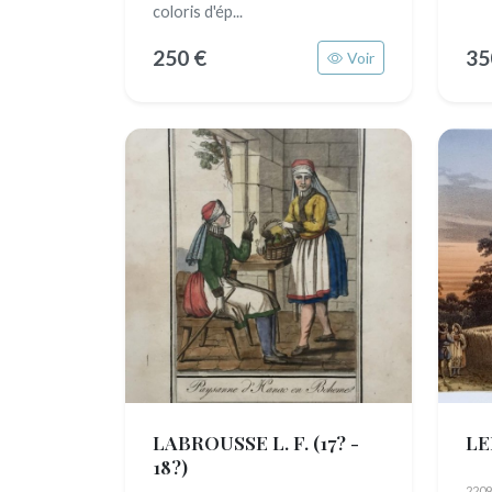
coloris d'ép...
250 €
35
Voir
LABROUSSE L. F.
(17? -
LE
18?)
2209