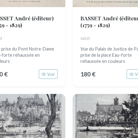
SSET André (éditeur)
BASSET André (éditeu
59 - 1829)
(1759 - 1829)
3
16125
 prise du Pont Notre-Dame
Vue du Palais de Justice de Pa
-forte rehaussée en
prise de la place Eau-forte
leurs
rehaussée en couleurs
0 €
180 €
Voir
V