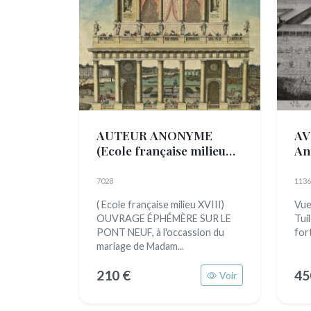
AUTEUR ANONYME
AV
(Ecole française milieu
An
XVIII)
7028
1136
( Ecole française milieu XVIII)
Vue
OUVRAGE ÉPHÉMÈRE SUR LE
Tui
PONT NEUF, à l'occassion du
for
mariage de Madam...
210 €
45
Voir