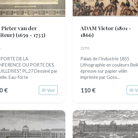
 Pieter van der
ADAM Victor
(1801 -
diteur)
(1659 - 1733)
1866)
22751
 PORTE DE LA
Palais de l’Industrie 1855
NFERENCE OU PORTE DES
Lithographie en couleurs Bell
ILLERIES", PL.27 Dessiné par
épreuve sur papier vélin
elle. Eau-forte
imprimée par Goss...
0 €
110 €
Voir
V