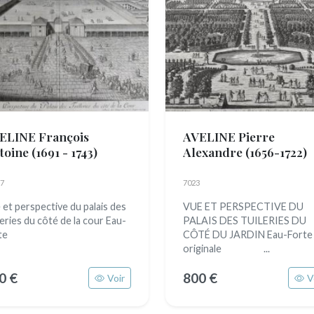
ELINE François
AVELINE Pierre
toine
(1691 - 1743)
Alexandre
(1656-1722)
7
7023
 et perspective du palais des
VUE ET PERSPECTIVE DU
leries du côté de la cour Eau-
PALAIS DES TUILERIES DU
te
CÔTÉ DU JARDIN Eau-Forte
originale ...
0 €
800 €
Voir
V