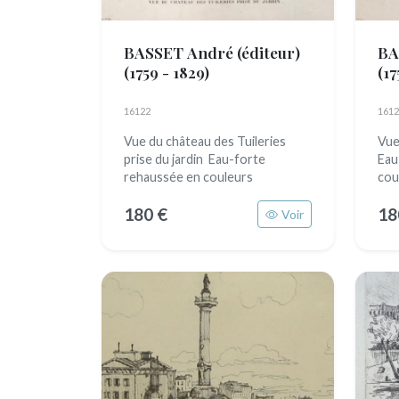
BASSET André (éditeur)
BA
(1759 - 1829)
(17
16122
1612
Vue du château des Tuileries
Vue
prise du jardin Eau-forte
Eau
rehaussée en couleurs
cou
180 €
18
Voir