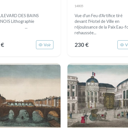
14805
ULEVARD DES BAINS
Vue d'un Feu d'Artifice tiré
INOIS Lithographie
devant l'Hotel de Ville en
...
réjouissance de la Paix Eau-f
rehaussée...
 €
230 €
Voir
V