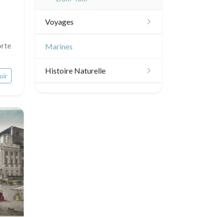
Voyages
Amériques
orte
Marines
Scandinavie
Histoire Naturelle
oir
Bénélux
Oiseaux
Royaume-Uni
Poissons
Allemagne / Autriche
Coquillages / Crustacés
Suisse
Fruits et légumes
Italie
Fleurs
Rome
Espagne / Portugal
Arbres
Venise
Grèce