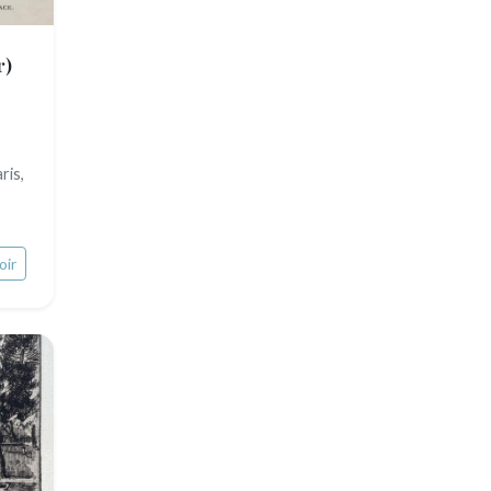
Pierre-Joseph Redouté
Italie divers
Europe centrale
Animaux domestiques
r)
Russie
Animaux sauvages
Moyen-Orient
Insectes
ris,
Turquie
David Roberts
oir
Afrique
Asie
Océanie
Pôles Nord/Sud
Egypte