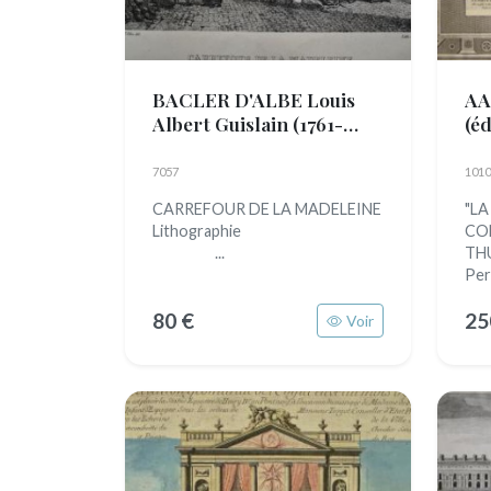
BACLER D'ALBE Louis
AA
Albert Guislain
(1761-
(é
1824)
7057
1010
CARREFOUR DE LA MADELEINE
"LA
Lithographie
CO
...
THU
Per
80 €
25
Voir