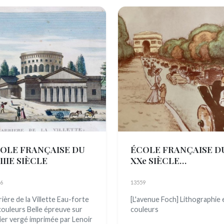
OLE FRANÇAISE DU
ÉCOLE FRANÇAISE D
IIIE SIÈCLE
XXe SIÈCLE
(Monogramme E. M., ac
c. 1900)
6
13559
rière de la Villette Eau-forte
[L'avenue Foch] Lithographie 
couleurs Belle épreuve sur
couleurs
ier vergé imprimée par Lenoir