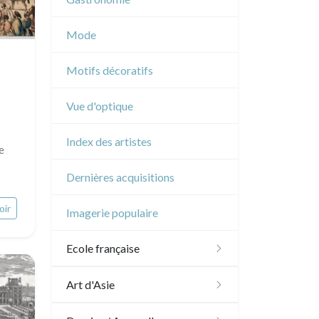
Musique
Mode
Cirque
Motifs décoratifs
Vue d'optique
Index des artistes
e
Dernières acquisitions
oir
Imagerie populaire
Ecole française
XVI - XVII°
Art d'Asie
XVIII°
Dessins japonais