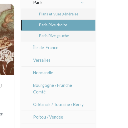
Divers caricaturistes
Paris
Atsuko Ishii
Animaux et Kacho-e (fleurs
Artistes
Sem
Plans et vues générales
et oiseaux)
Anna Jeretic
Paris Rive droite
Motifs, kimono et éventails
Laurent Letourmy
Paris Rive gauche
Grands formats
Corinne Lepeytre
(triptyques)
Île-de-France
Marianne Nix
Chirimen-e (crépons)
Versailles
Ravachel
Normandie
Lisa Takahashi
U
Bourgogne / Franche
Comté
Cleo Wilkinson
tif
Orléanais / Touraine / Berry
Divers
en
Poitou / Vendée