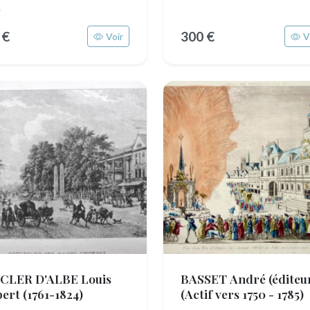
.
 €
300 €
Voir
V
CLER D'ALBE Louis
BASSET André (éditeu
bert
(1761-1824)
(Actif vers 1750 - 1785)