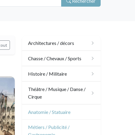
Rechercher
Architectures / décors
tout
Architecture
Chasse / Chevaux / Sports
Ornements
Chasse
Histoire / Militaire
Jardins
Chevaux
Militaire
Théâtre / Musique / Danse /
Cirque
Architecture d'intérieur
Sports
Révolution française
Théâtre
Anatomie / Statuaire
Napoléon et Empire
Danse
Métiers / Publicité /
Gastronomie