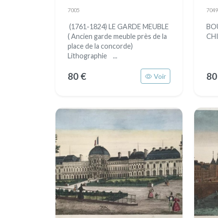
7005
7049
(1761-1824) LE GARDE MEUBLE
BO
( Ancien garde meuble près de la
CH
place de la concorde)
Lithographie ...
80 €
80
Voir