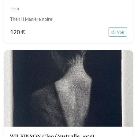
19604
Then II Manière noire
120 €
Voir
WILKINSON Cleo
(Australie, 1959)