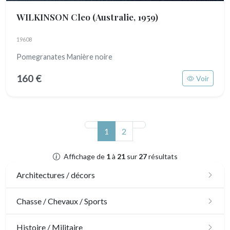
WILKINSON Cleo
(Australie, 1959)
19608
Pomegranates Manière noire
160 €
Voir
(actuel)
1
2
Affichage de
1
à
21
sur
27
résultats
Architectures / décors
Architecture
Chasse / Chevaux / Sports
Ornements
Chasse
Histoire / Militaire