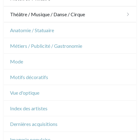
Jardins
Chevaux
Militaire
Théâtre / Musique / Danse / Cirque
Architecture d'intérieur
Sports
Révolution française
Théâtre
Anatomie / Statuaire
Napoléon et Empire
Danse
Métiers / Publicité / Gastronomie
Musique
Mode
Cirque
Motifs décoratifs
Vue d'optique
Index des artistes
Dernières acquisitions
Imagerie populaire