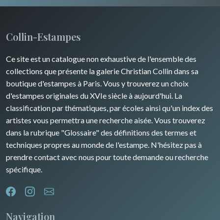
Champagne / Ardennes
Moyen-Orient
Insectes
Maine / Anjou
Turquie
Collin-Estampes
Guyenne / Gascogne
David Roberts
Ce site est un catalogue non exhaustive de l'ensemble des
Rhone / Alpes
Afrique
collections que présente la galerie Christian Collin dans sa
boutique d'estampes à Paris. Vous y trouverez un choix
Provence / Corse
Asie
d'estampes originales du XVIe siècle à aujourd'hui. La
classification par thématiques, par écoles ainsi qu'un index des
Dom-Tom
Océanie
artistes vous permettra une recherche aisée. Vous trouverez
dans la rubrique "Glossaire" des définitions des termes et
Pôles Nord/Sud
techniques propres au monde de l'estampe. N'hésitez pas à
Egypte
prendre contact avec nous pour toute demande ou recherche
spécifique.
Navigation