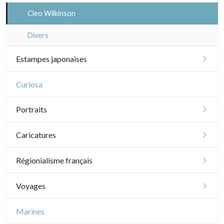
Cleo Wilkinson
Divers
Estampes japonaises
Paysages
Curiosa
Acteurs, samourai et courtisanes
Portraits
Vie quotidienne et traditions
XVI - XVII°
Caricatures
Shunga (érotique)
XVIII°
Daumier
Régionialisme français
Animaux et Kacho-e (fleurs et oiseaux)
XIX - XX°
Divers caricaturistes
Paris
Voyages
Motifs, kimono et éventails
Artistes
Sem
Plans et vues générales
Île-de-France
Amériques
Marines
Grands formats (triptyques)
Paris Rive droite