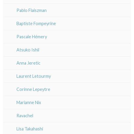
XX°
XIX°
XIX°
Pablo Flaiszman
XX°
XX°
Baptiste Fompeyrine
Pascale Hémery
Atsuko Ishii
Anna Jeretic
Laurent Letourmy
Corinne Lepeytre
Marianne Nix
Ravachel
Lisa Takahashi