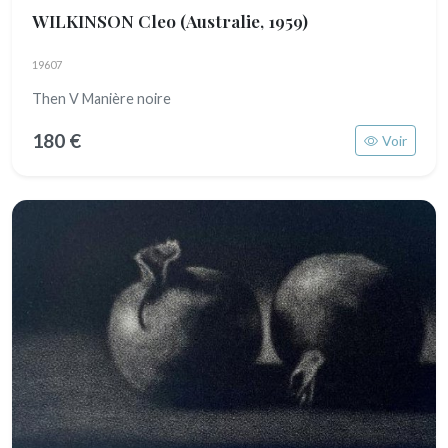
WILKINSON Cleo
(Australie, 1959)
19607
Then V Manière noire
180 €
Voir