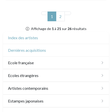
(actuel)
1
2
Affichage de
1
à
21
sur
26
résultats
Index des artistes
Dernières acquisitions
Ecole française
XVI - XVII°
Ecoles étrangères
XVIII°
Ecole anglaise
Artistes contemporains
Manière de crayon
Néoclassique et Romantique
XVII - XVIII°
Ecoles du nord
Sylvie Abélanet
Estampes japonaises
Couleurs
XIX°
XIX°
XVI°
Ecole italienne
Hélène Bautista