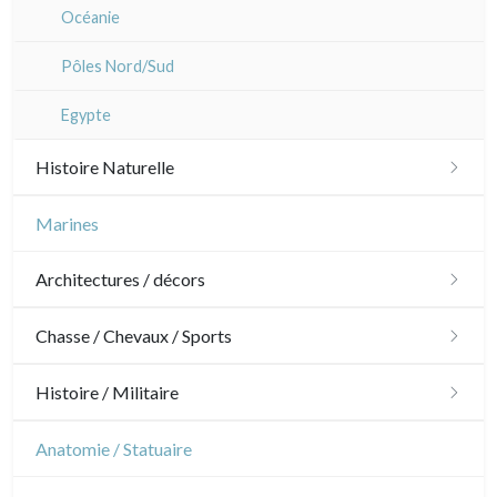
Dom-Tom
Océanie
Pôles Nord/Sud
Egypte
Histoire Naturelle
Oiseaux
Marines
Poissons
Architectures / décors
Coquillages / Crustacés
Architecture
Chasse / Chevaux / Sports
Fruits et légumes
Ornements
Chasse
Histoire / Militaire
Fleurs
Jardins
Chevaux
Militaire
Anatomie / Statuaire
Arbres
Architecture d'intérieur
Sports
Révolution française