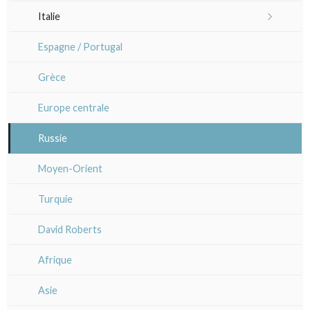
Languedoc / Roussillon
Italie
Lisa Takahashi
Auvergne / Limousin
Rome
Espagne / Portugal
Cleo Wilkinson
Venise
Bretagne
Grèce
Divers
Italie divers
Alsace / Lorraine
Europe centrale
Artois / Picardie
Russie
Champagne / Ardennes
Moyen-Orient
Maine / Anjou
Turquie
Guyenne / Gascogne
David Roberts
Rhone / Alpes
Afrique
Provence / Corse
Asie