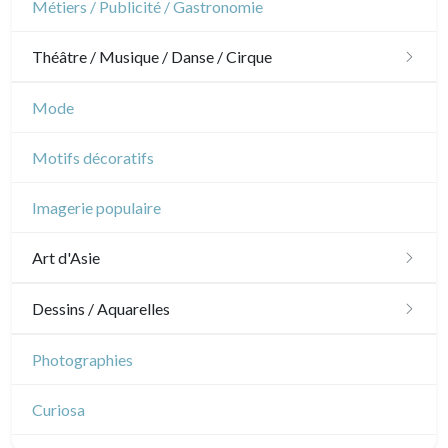
Métiers / Publicité / Gastronomie
Pierre-Joseph Redouté
Napoléon et Empire
Théâtre / Musique / Danse / Cirque
Animaux domestiques
Animaux sauvages
Théâtre
Mode
Insectes
Danse
Motifs décoratifs
Musique
Imagerie populaire
Cirque
Art d'Asie
Dessins japonais
Dessins / Aquarelles
Dessins chinois
Émile Sulpis (dessins)
Photographies
Dessins indiens
Dessins divers
Curiosa