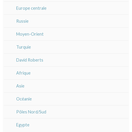
Italie divers
Alsace / Lorraine
Europe centrale
Artois / Picardie
Russie
Champagne / Ardennes
Moyen-Orient
Maine / Anjou
Turquie
Guyenne / Gascogne
David Roberts
Rhone / Alpes
Afrique
Provence / Corse
Asie
Dom-Tom
Océanie
Pôles Nord/Sud
Egypte