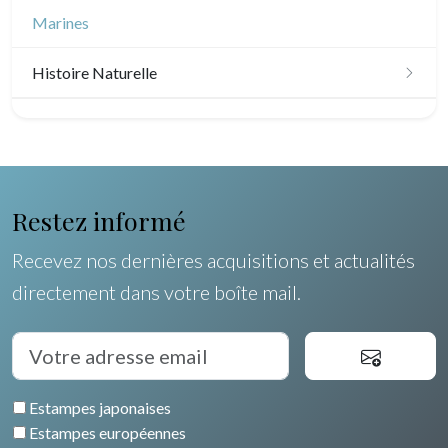
Marines
Histoire Naturelle
Oiseaux
Poissons
Coquillages / Crustacés
Restez informé
Fruits et légumes
Recevez nos dernières acquisitions et actualités
directement dans votre boîte mail.
Fleurs
Arbres
Pierre-Joseph Redouté
Estampes japonaises
Animaux domestiques
Estampes européennes