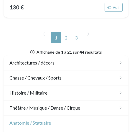
130 €
Voir
(actuel)
1
2
3
Affichage de
1
à
21
sur
44
résultats
Architectures / décors
Architecture
Chasse / Chevaux / Sports
Ornements
Chasse
Histoire / Militaire
Jardins
Chevaux
Militaire
Théâtre / Musique / Danse / Cirque
Architecture d'intérieur
Sports
Révolution française
Théâtre
Anatomie / Statuaire