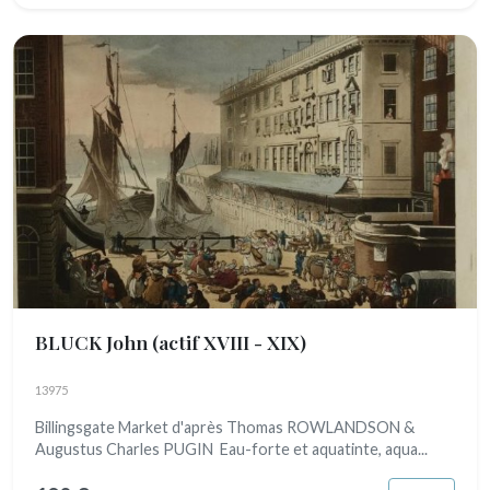
BLUCK John
(actif XVIII - XIX)
13975
Billingsgate Market d'après Thomas ROWLANDSON &
Augustus Charles PUGIN Eau-forte et aquatinte, aqua...