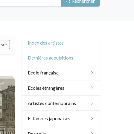
Rechercher
Index des artistes
tout
Dernières acquisitions
Ecole française
XVI - XVII°
Ecoles étrangères
XVIII°
Ecole anglaise
Artistes contemporains
Manière de crayon
Néoclassique et
XVII - XVIII°
Ecoles du nord
Sylvie Abélanet
Estampes japonaises
Romantique
Couleurs
XIX°
XVI°
Ecole italienne
Hélène Bautista
Paysages
Portraits
XIX°