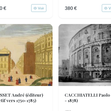
0 €
380 €
Voir
V
SSET André (éditeur)
CACCHIATELLI Paolo
tif vers 1750-1785)
- 1878)