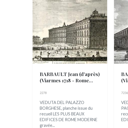
BARBAULT Jean (d'après)
BA
(Viarmes 1718 - Rome
(V
1762)
176
2278
7236
VEDUTA DEL PALAZZO
VED
BORGHESE, planche issue du
PAO
recueil LES PLUS BEAUX
rec
EDIFICES DE ROME MODERNE
EDI
gravée...