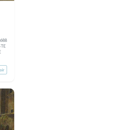
1688
STE
E
oir