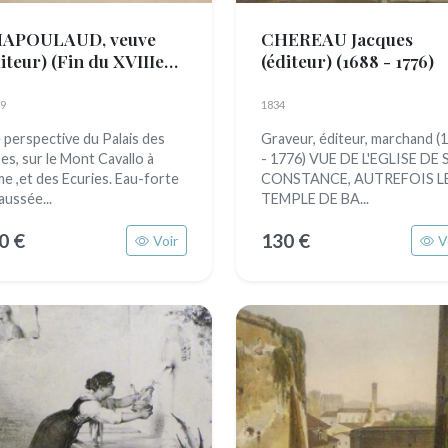
APOULAUD, veuve
CHEREAU Jacques
diteur)
(Fin du XVIIIe
(éditeur)
(1688 - 1776)
cle)
9
1834
 perspective du Palais des
Graveur, éditeur, marchand (
es, sur le Mont Cavallo à
- 1776) VUE DE L'EGLISE DE 
e ,et des Ecuries. Eau-forte
CONSTANCE, AUTREFOIS L
aussée...
TEMPLE DE BA...
0 €
130 €
Voir
V