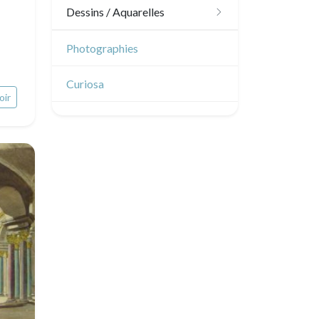
Dessins japonais
Dessins / Aquarelles
Dessins chinois
Émile Sulpis (dessins)
Photographies
Dessins indiens
Dessins divers
Curiosa
oir