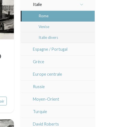
Italie
Lisa Takahashi
Languedoc / Roussillon
Rome
Cleo Wilkinson
Auvergne / Limousin
Venise
Divers
Bretagne
Italie divers
Alsace / Lorraine
Espagne / Portugal
)
Artois / Picardie
Grèce
Champagne / Ardennes
Europe centrale
Maine / Anjou
Russie
Guyenne / Gascogne
Moyen-Orient
oir
Rhone / Alpes
Turquie
Provence / Corse
David Roberts