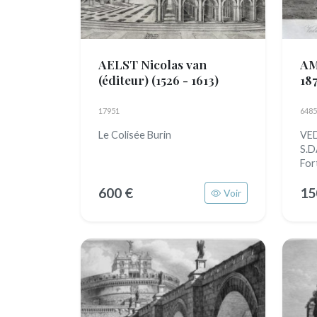
AELST Nicolas van
AM
(éditeur)
(1526 - 1613)
187
17951
6485
Le Colisée Burin
VE
S.
For
600 €
15
Voir