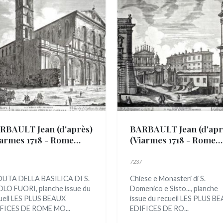
RBAULT Jean (d'après)
BARBAULT Jean (d'apr
iarmes 1718 - Rome
(Viarmes 1718 - Rome
2)
1762)
7237
UTA DELLA BASILICA DI S.
Chiese e Monasteri di S.
LO FUORI, planche issue du
Domenico e Sisto..., planche
ueil LES PLUS BEAUX
issue du recueil LES PLUS B
FICES DE ROME MO...
EDIFICES DE RO...