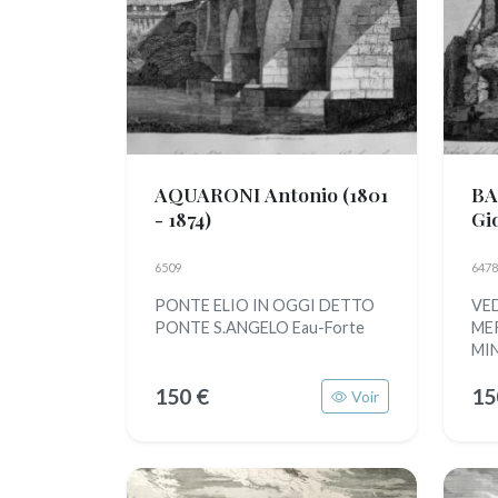
AQUARONI Antonio
(1801
BA
- 1874)
Gi
6509
6478
PONTE ELIO IN OGGI DETTO
VE
PONTE S.ANGELO Eau-Forte
ME
MIN
150 €
15
Voir