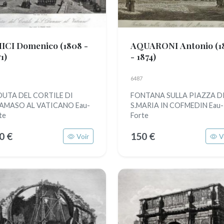
ICI Domenico
(1808 -
AQUARONI Antonio
(1
1)
- 1874)
6487
DUTA DEL CORTILE DI
FONTANA SULLA PIAZZA D
DAMASO AL VATICANO Eau-
S.MARIA IN COFMEDIN Eau-
te
Forte
0 €
150 €
Voir
V