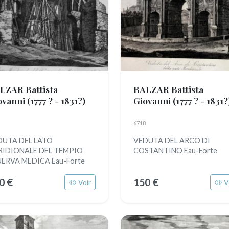
LZAR Battista
BALZAR Battista
ovanni
(1777 ? - 1831?)
Giovanni
(1777 ? - 1831?
6718
DUTA DEL LATO
VEDUTA DEL ARCO DI
RIDIONALE DEL TEMPIO
COSTANTINO Eau-Forte
ERVA MEDICA Eau-Forte
0 €
150 €
Voir
V