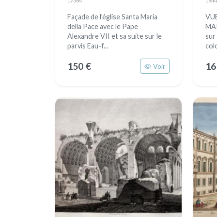
17364
1844
Façade de l'église Santa Maria
VU
della Pace avec le Pape
MA
Alexandre VII et sa suite sur le
sur
parvis Eau-f...
col
150 €
16
Voir