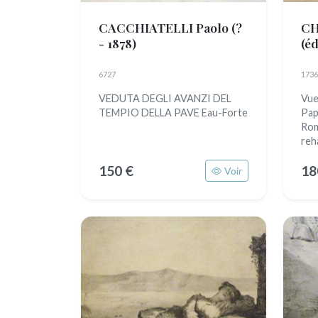
CACCHIATELLI Paolo
(?
CH
- 1878)
(é
siè
6727
1736
VEDUTA DEGLI AVANZI DEL
Vue
TEMPIO DELLA PAVE Eau-Forte
Pap
Rom
reh
150 €
18
Voir