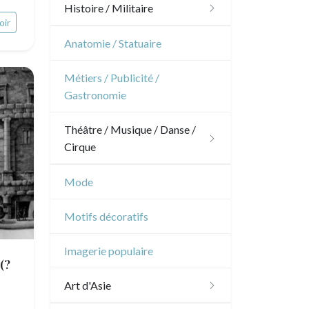
Ornements
Chasse
Histoire / Militaire
oir
Fleurs
Jardins
Chevaux
Militaire
Anatomie / Statuaire
Arbres
Architecture d'intérieur
Sports
Révolution française
Métiers / Publicité /
Pierre-Joseph Redouté
Gastronomie
Napoléon et Empire
Animaux domestiques
Théâtre / Musique / Danse /
Animaux sauvages
Cirque
Insectes
Théâtre
Mode
Danse
Motifs décoratifs
Musique
Imagerie populaire
(?
Cirque
Art d'Asie