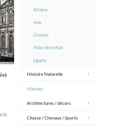
Dom-Tom
Afrique
Asie
Océanie
Pôles Nord/Sud
Egypte
ès)
Histoire Naturelle
Oiseaux
Marines
Poissons
Architectures / décors
Coquillages / Crustacés
EAUX
Architecture
Chasse / Chevaux / Sports
Fruits et légumes