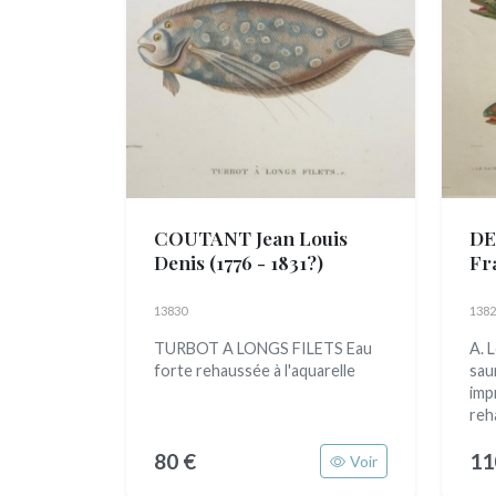
COUTANT Jean Louis
DE
Denis
(1776 - 1831?)
Fr
13830
1382
TURBOT A LONGS FILETS Eau
A. 
forte rehaussée à l'aquarelle
sau
imp
reh
80 €
11
Voir