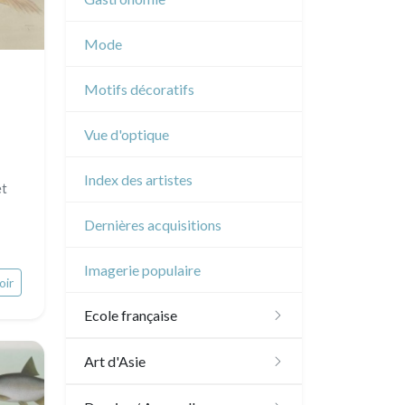
Musique
Mode
Cirque
Motifs décoratifs
Vue d'optique
Index des artistes
et
Dernières acquisitions
Imagerie populaire
oir
Ecole française
XVI - XVII°
Art d'Asie
XVIII°
Dessins japonais