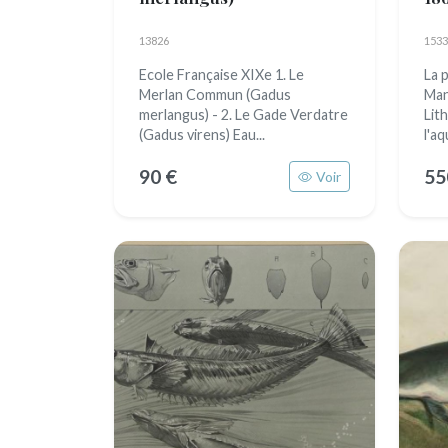
13826
1533
Ecole Française XIXe 1. Le
La 
Merlan Commun (Gadus
Man
merlangus) - 2. Le Gade Verdatre
Lit
(Gadus virens) Eau...
l'aq
90 €
55
Voir