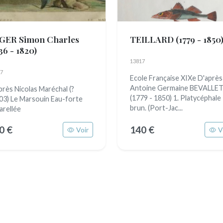
GER Simon Charles
TEILLARD
(1779 - 1850
36 - 1820)
13817
7
Ecole Française XIXe D'après
Antoine Germaine BEVALLE
près Nicolas Maréchal (?
(1779 - 1850) 1. Platycéphale
03) Le Marsouin Eau-forte
brun. (Port-Jac...
arellée
0 €
140 €
Voir
V