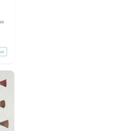
ie
oir