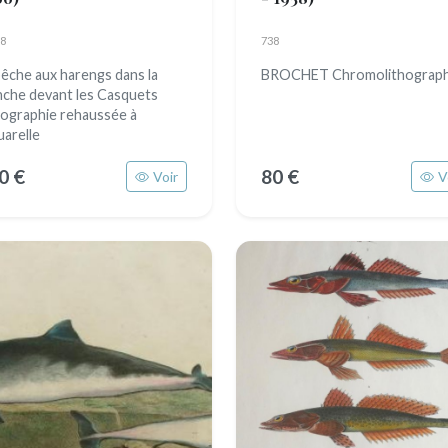
8
738
pêche aux harengs dans la
BROCHET Chromolithograph
che devant les Casquets
hographie rehaussée à
uarelle
0 €
80 €
Voir
V