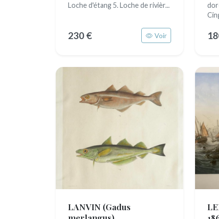
Loche d'étang 5. Loche de rivièr...
dor
Cing
230 €
18
Voir
LANVIN
(Gadus
LE
merlangus)
18