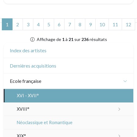
(actuel)
1
2
3
4
5
6
7
8
9
10
11
12
Affichage de
1
à
21
sur
236
résultats
Index des artistes
Dernières acquisitions
Ecole française
XVI - XVII°
XVIII°
Manière de crayon
Néoclassique et Romantique
Couleurs
XIX°