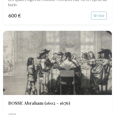
burin
600 €
Voir
BOSSE Abraham
(1602 - 1676)
14936