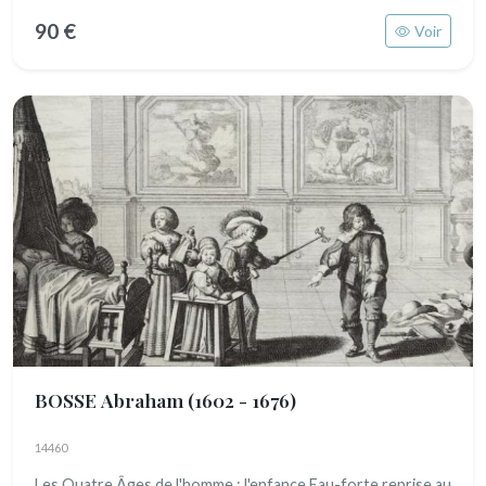
90 €
Voir
BOSSE Abraham
(1602 - 1676)
14460
Les Quatre Âges de l'homme : l'enfance Eau-forte reprise au