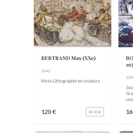
BERTRAND Max
(XXe)
BO
197
21642
2058
Moto Lithographie en couleurs
Jou
Gra
cou
120 €
16
Voir