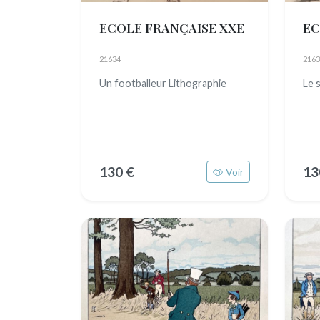
ECOLE FRANÇAISE XXE
EC
21634
2163
Un footballeur Lithographie
Le 
130 €
13
Voir