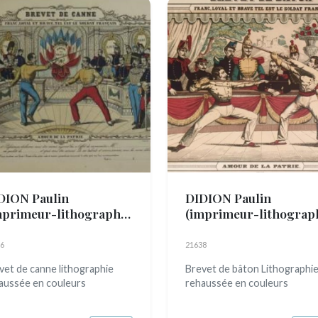
DION Paulin
DIDION Paulin
mprimeur-lithographe)
(imprimeur-lithograp
tif c. 1861 - 1879)
(actif c. 1861 - 1879)
6
21638
vet de canne lithographie
Brevet de bâton Lithographi
aussée en couleurs
rehaussée en couleurs