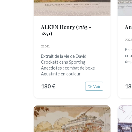
ALKEN Henry
(1785 -
An
1851)
2096
21641
Bre
cou
Extrait de la vie de David
de 
Crockett dans Sporting
Anecdotes : combat de boxe
Aquatinte en couleur
180 €
18
Voir