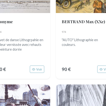
onyme
BERTRAND Max
(XXe)
4
974
vet de danse Lithogrpahie en
"AUTO" Lithographie en
leur vernissée avec rehauts
couleurs.
peinture dorée
0 €
90 €
Voir
V