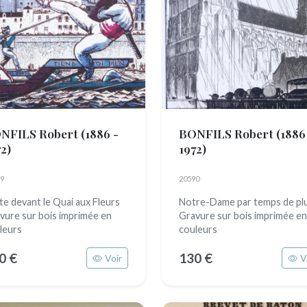
NFILS Robert
(1886 -
BONFILS Robert
(1886
2)
1972)
9
20590
te devant le Quai aux Fleurs
Notre-Dame par temps de pl
vure sur bois imprimée en
Gravure sur bois imprimée en
leurs
couleurs
0 €
130 €
Voir
V