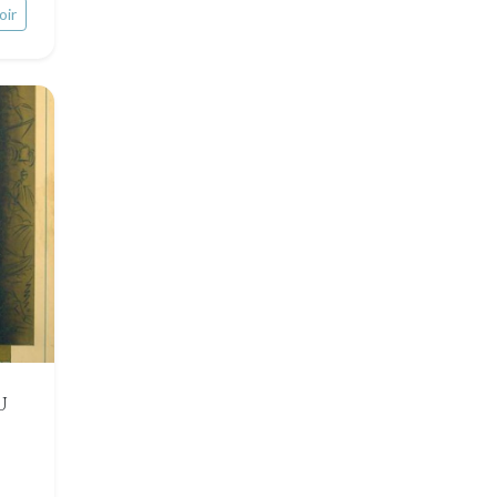
oir
U