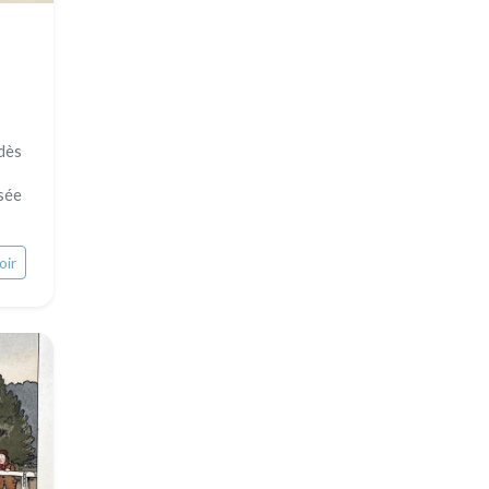
dès
sée
oir