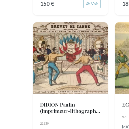
150 €
18
Voir
DIDION Paulin
EC
(imprimeur-lithographe)
(actif c. 1861 - 1879)
978
21639
MA