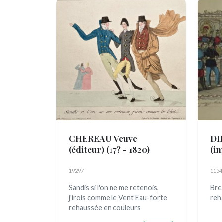
CHEREAU Veuve
DI
(éditeur)
(17? - 1820)
(i
(ac
19297
1154
Sandis si l'on ne me retenois,
Bre
j'irois comme le Vent Eau-forte
reh
rehaussée en couleurs