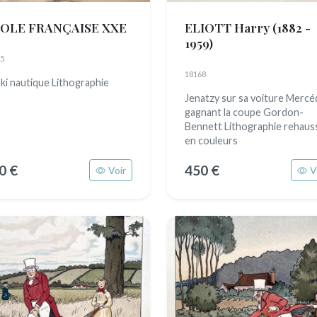
OLE FRANÇAISE XXE
ELIOTT Harry
(1882 -
1959)
5
18168
ski nautique Lithographie
Jenatzy sur sa voiture Mercé
gagnant la coupe Gordon-
Bennett Lithographie rehaus
en couleurs
0 €
450 €
Voir
V