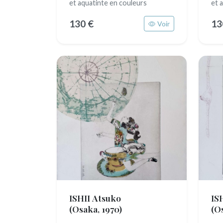
et aquatinte en couleurs
et 
130 €
13
Voir
ISHII Atsuko
IS
(Osaka, 1970)
(O