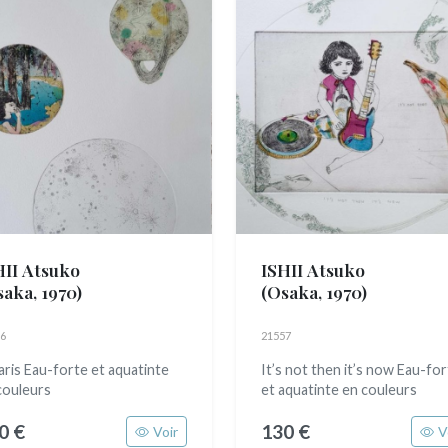
HII Atsuko
ISHII Atsuko
saka, 1970)
(Osaka, 1970)
6
21557
aris Eau-forte et aquatinte
It’s not then it’s now Eau-fo
couleurs
et aquatinte en couleurs
0 €
130 €
Voir
V