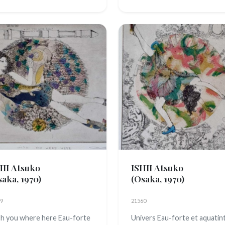
HII Atsuko
ISHII Atsuko
saka, 1970)
(Osaka, 1970)
9
21560
h you where here Eau-forte
Univers Eau-forte et aquatin