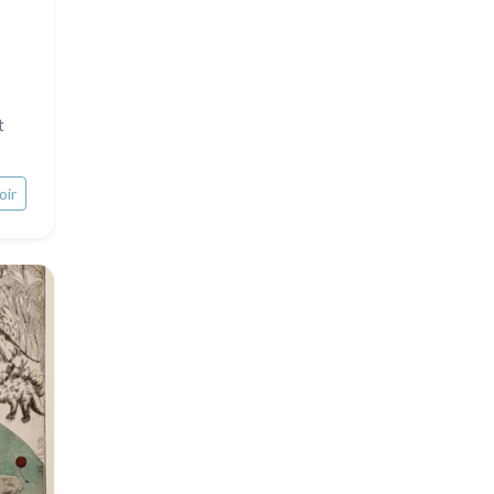
Rhone / Alpes
Asie
Provence / Corse
Océanie
Dom-Tom
t
Pôles Nord/Sud
Egypte
oir