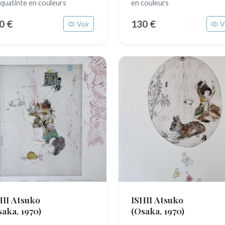
aquatinte en couleurs
en couleurs
0 €
130 €
Voir
V
HII Atsuko
ISHII Atsuko
saka, 1970)
(Osaka, 1970)