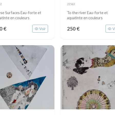
2
21563
se Surfaces Eau-forte et
To the river Eau-forte et
atinte en couleurs
aquatinte en couleurs
0 €
250 €
Voir
V