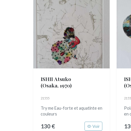
ISHII Atsuko
IS
(Osaka, 1970)
(O
21555
2155
Try me Eau-forte et aquatinte en
Pol
couleurs
en 
130 €
13
Voir