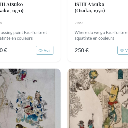
HII Atsuko
ISHII Atsuko
saka, 1970)
(Osaka, 1970)
5
21566
rossing point Eau-forte et
Where do we go Eau-forte e
atinte en couleurs
aquatinte en couleurs
0 €
250 €
Voir
V