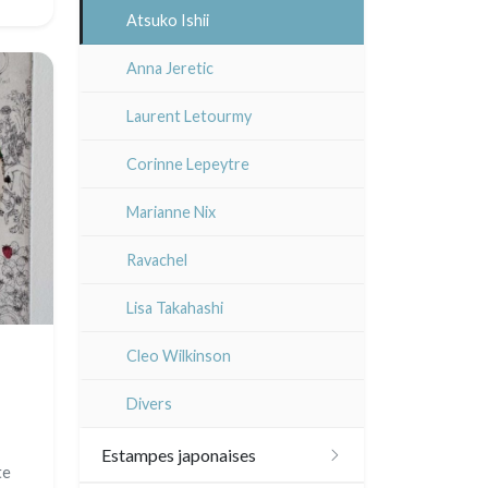
Atsuko Ishii
Anna Jeretic
Laurent Letourmy
Corinne Lepeytre
Marianne Nix
Ravachel
Lisa Takahashi
Cleo Wilkinson
Divers
Estampes japonaises
te