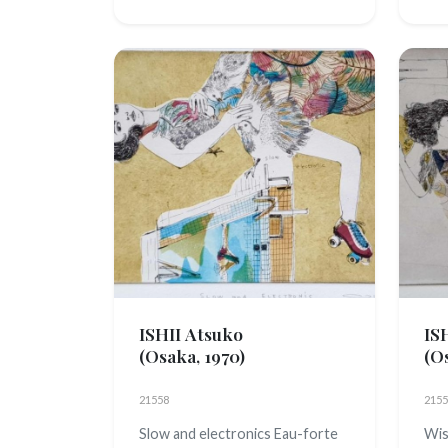
ISHII Atsuko
IS
(Osaka, 1970)
(O
21558
2155
Slow and electronics Eau-forte
Wis