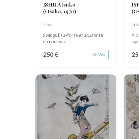
ISHII Atsuko
IS
(Osaka, 1970)
(O
21564
2156
Swings Eau-forte et aquatinte
A c
en couleurs
aqu
250 €
25
Voir