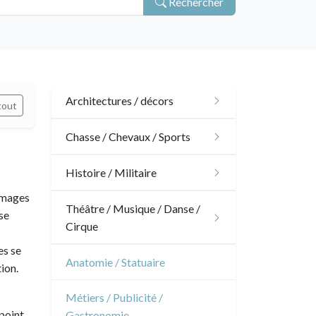
Rechercher
Architectures / décors
tout
Architecture
Chasse / Chevaux / Sports
Ornements
Chasse
Histoire / Militaire
 images
Jardins
Chevaux
Militaire
Théâtre / Musique / Danse /
se
Cirque
Architecture d'intérieur
Sports
Révolution française
es se
Théâtre
Anatomie / Statuaire
tion.
Napoléon et Empire
Danse
Métiers / Publicité /
epoint
Gastronomie