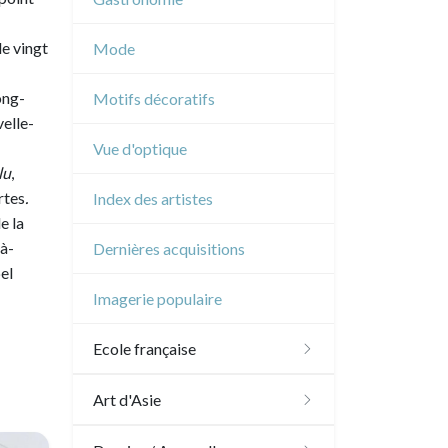
Musique
de vingt
Mode
Cirque
ong-
Motifs décoratifs
elle-
Vue d'optique
lu
,
rtes
.
Index des artistes
e la
à-
Dernières acquisitions
el
Imagerie populaire
Ecole française
XVI - XVII°
Art d'Asie
XVIII°
Dessins japonais