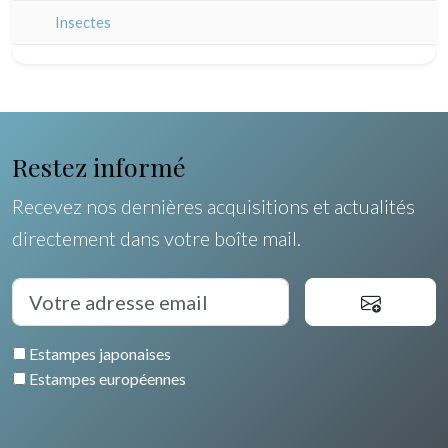
Champagne / Ardennes
Moyen-Orient
Insectes
Maine / Anjou
Turquie
Guyenne / Gascogne
David Roberts
Rhone / Alpes
Afrique
Restez informé
Provence / Corse
Asie
Recevez nos dernières acquisitions et actualités
Dom-Tom
Océanie
directement dans votre boîte mail.
Pôles Nord/Sud
Egypte
Estampes japonaises
Estampes européennes