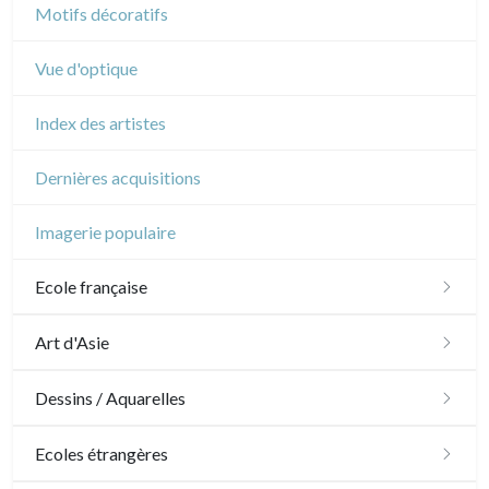
Motifs décoratifs
Vue d'optique
Index des artistes
Dernières acquisitions
Imagerie populaire
Ecole française
XVI - XVII°
Art d'Asie
XVIII°
Dessins japonais
Dessins / Aquarelles
Manière de crayon
Néoclassique et Romantique
Dessins chinois
Émile Sulpis (dessins)
Ecoles étrangères
Couleurs
XIX°