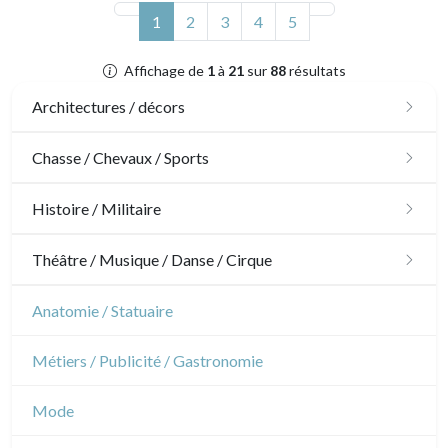
(actuel)
1
2
3
4
5
Affichage de
1
à
21
sur
88
résultats
Architectures / décors
Architecture
Chasse / Chevaux / Sports
Ornements
Chasse
Histoire / Militaire
Jardins
Chevaux
Militaire
Théâtre / Musique / Danse / Cirque
Architecture d'intérieur
Sports
Révolution française
Théâtre
Anatomie / Statuaire
Napoléon et Empire
Danse
Métiers / Publicité / Gastronomie
Musique
Mode
Cirque