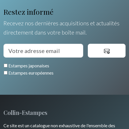
Orléanais / Touraine / Berry
Allemagne / Autriche
Ravachel
Coquillages / Crustacés
Restez informé
Poitou / Vendée
Suisse
Lisa Takahashi
Fruits et légumes
Recevez nos dernières acquisitions et actualités
Languedoc / Roussillon
Italie
Cleo Wilkinson
directement dans votre boîte mail.
Fleurs
Auvergne / Limousin
Rome
Espagne / Portugal
Divers
Arbres
Venise
Bretagne
Grèce
Pierre-Joseph Redouté
Italie divers
Estampes japonaises
Alsace / Lorraine
Europe centrale
Animaux domestiques
Estampes européennes
Artois / Picardie
Russie
Animaux sauvages
Champagne / Ardennes
Moyen-Orient
Insectes
Maine / Anjou
Turquie
Collin-Estampes
Guyenne / Gascogne
David Roberts
Ce site est un catalogue non exhaustive de l'ensemble des