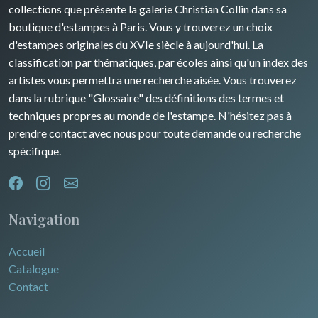
Rhone / Alpes
Afrique
collections que présente la galerie Christian Collin dans sa
boutique d'estampes à Paris. Vous y trouverez un choix
Provence / Corse
Asie
d'estampes originales du XVIe siècle à aujourd'hui. La
classification par thématiques, par écoles ainsi qu'un index des
Dom-Tom
Océanie
artistes vous permettra une recherche aisée. Vous trouverez
dans la rubrique "Glossaire" des définitions des termes et
Pôles Nord/Sud
techniques propres au monde de l'estampe. N'hésitez pas à
Egypte
prendre contact avec nous pour toute demande ou recherche
spécifique.
Navigation
Accueil
Catalogue
Contact