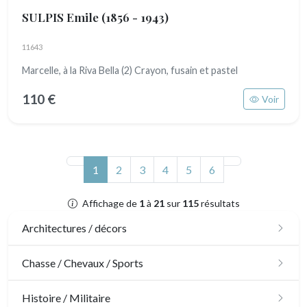
SULPIS Emile
(1856 - 1943)
11643
Marcelle, à la Riva Bella (2) Crayon, fusain et pastel
110 €
Voir
(actuel)
1
2
3
4
5
6
Affichage de
1
à
21
sur
115
résultats
Architectures / décors
Architecture
Chasse / Chevaux / Sports
Ornements
Chasse
Histoire / Militaire