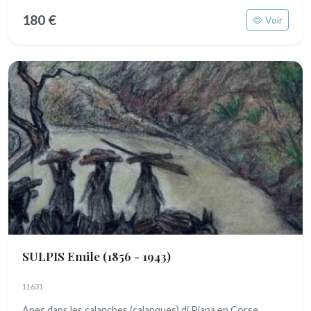
180 €
Voir
SULPIS Emile
(1856 - 1943)
11631
Anes dans les calanches (calanques) di Piana en Corse