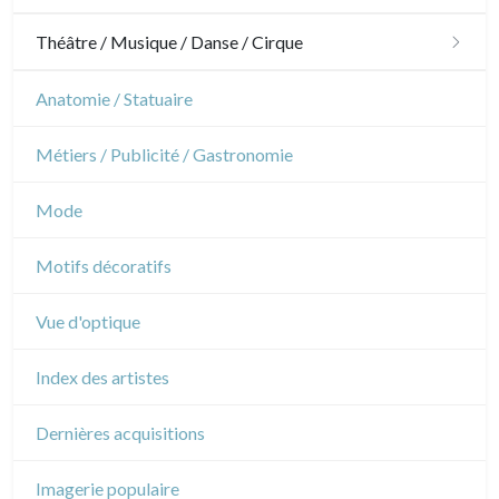
Jardins
Chevaux
Militaire
Théâtre / Musique / Danse / Cirque
Architecture d'intérieur
Sports
Révolution française
Théâtre
Anatomie / Statuaire
Napoléon et Empire
Danse
Métiers / Publicité / Gastronomie
Musique
Mode
Cirque
Motifs décoratifs
Vue d'optique
Index des artistes
Dernières acquisitions
Imagerie populaire