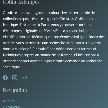
Collin-Estampes
Guyenne / Gascogne
David Roberts
Ce site est un catalogue non exhaustive de l'ensemble des
Rhone / Alpes
Afrique
collections que présente la galerie Christian Collin dans sa
boutique d'estampes à Paris. Vous y trouverez un choix
Provence / Corse
Asie
d'estampes originales du XVIe siècle à aujourd'hui. La
classification par thématiques, par écoles ainsi qu'un index des
Dom-Tom
Océanie
artistes vous permettra une recherche aisée. Vous trouverez
dans la rubrique "Glossaire" des définitions des termes et
Pôles Nord/Sud
techniques propres au monde de l'estampe. N'hésitez pas à
Egypte
prendre contact avec nous pour toute demande ou recherche
spécifique.
Navigation
Accueil
Catalogue