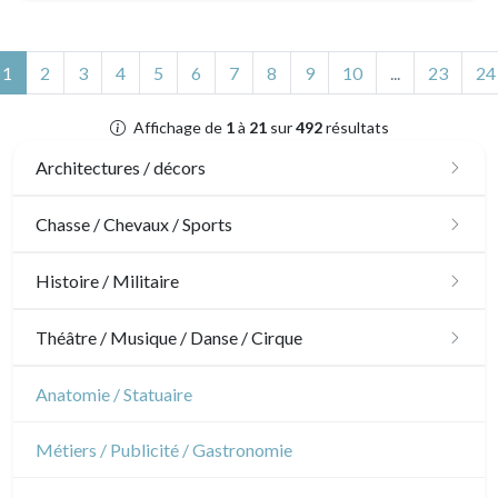
(actuel)
1
2
3
4
5
6
7
8
9
10
...
23
24
Affichage de
1
à
21
sur
492
résultats
Architectures / décors
Architecture
Chasse / Chevaux / Sports
Ornements
Chasse
Histoire / Militaire
Jardins
Chevaux
Militaire
Théâtre / Musique / Danse / Cirque
Architecture d'intérieur
Sports
Révolution française
Théâtre
Anatomie / Statuaire
Napoléon et Empire
Danse
Métiers / Publicité / Gastronomie
Musique