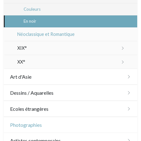
Couleurs
En noir
Néoclassique et Romantique
XIX°
Paysages XIXe
XX°
Divers XIXe
Gravures sur bois
Art d'Asie
Divers
Dessins japonais
Dessins / Aquarelles
Émile Sulpis (gravures)
Dessins chinois
Émile Sulpis (dessins)
Ecoles étrangères
Dessins indiens
Dessins divers
Ecole anglaise
Photographies
XVII - XVIII°
Ecoles du nord
Artistes contemporains