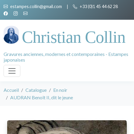
estampes.collin@gmail.com
|
+33 (0)1 45 44 62 28
Christian Collin
Gravures anciennes, modernes et contemporaines - Estampes
japonaises
Accueil
Catalogue
En noir
AUDRAN Benoît II, dit le jeune