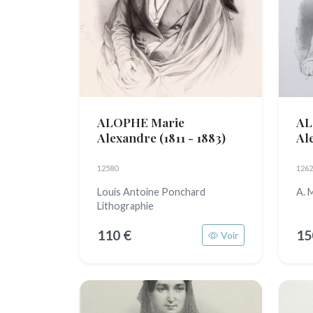
ALOPHE Marie
AL
Alexandre
(1811 - 1883)
Al
12580
1262
Louis Antoine Ponchard
A. 
Lithographie
110 €
15
Voir