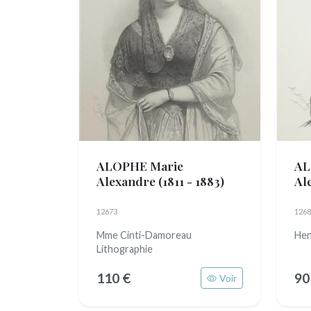
ALOPHE Marie
AL
Alexandre
(1811 - 1883)
Al
12673
1268
Mme Cinti-Damoreau
Hen
Lithographie
110 €
90
Voir