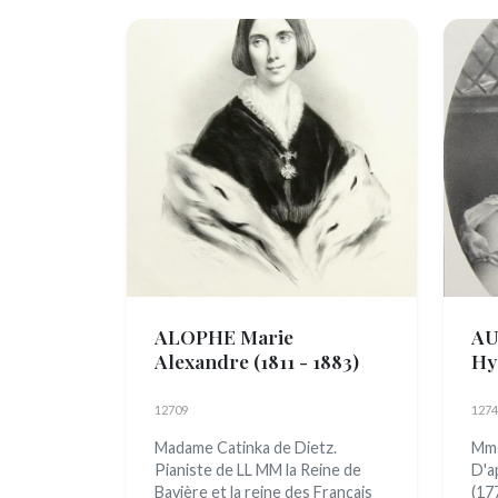
ALOPHE Marie
AU
Alexandre
(1811 - 1883)
Hy
Je
Par
12709
1274
Madame Catinka de Dietz.
Mme
Pianiste de LL MM la Reine de
D'a
Bavière et la reine des Français
(17