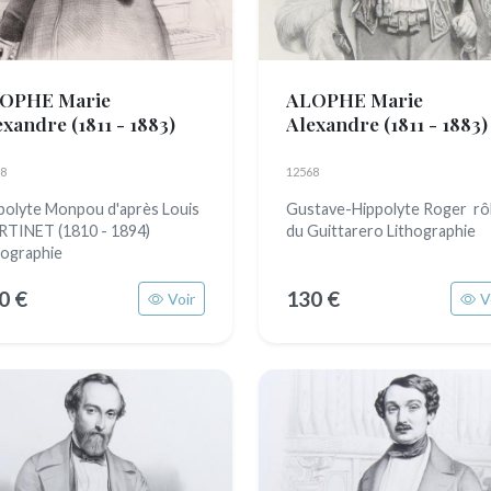
OPHE Marie
ALOPHE Marie
exandre
(1811 - 1883)
Alexandre
(1811 - 1883)
8
12568
polyte Monpou d'après Louis
Gustave-Hippolyte Roger rô
TINET (1810 - 1894)
du Guittarero Lithographie
hographie
0 €
130 €
Voir
V