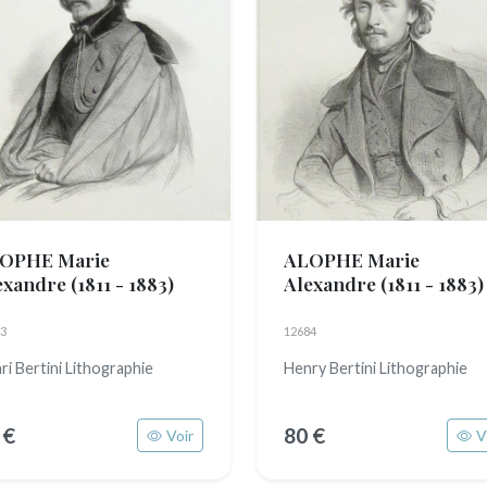
OPHE Marie
ALOPHE Marie
exandre
(1811 - 1883)
Alexandre
(1811 - 1883)
3
12684
ri Bertini Lithographie
Henry Bertini Lithographie
 €
80 €
Voir
V