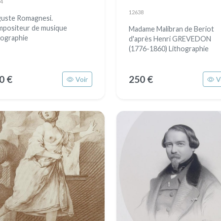
4
12638
uste Romagnesi.
positeur de musique
Madame Malibran de Beriot
hographie
d'après Henri GREVEDON
(1776-1860) Lithographie
0 €
250 €
Voir
V