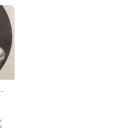
 -
e
te