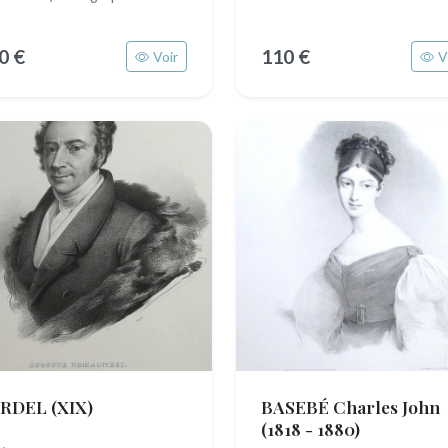
0 €
110 €
Voir
V
ARDEL
(XIX)
BASEBÉ Charles John
(1818 - 1880)