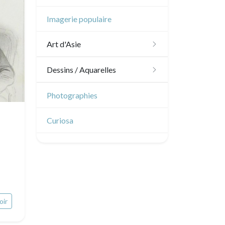
Océanie
Dom-Tom
Imagerie populaire
Pôles Nord/Sud
Art d'Asie
Egypte
Dessins japonais
Dessins / Aquarelles
Dessins chinois
Émile Sulpis (dessins)
Photographies
Dessins indiens
Dessins divers
Curiosa
oir