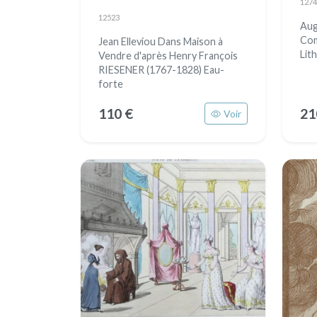
1274
12523
Aug
Com
Jean Elleviou Dans Maison à
Lit
Vendre d'après Henry François
RIESENER (1767-1828) Eau-
forte
110 €
21
Voir