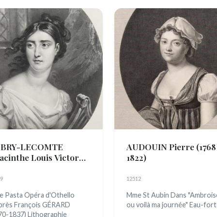
BRY-LECOMTE
AUDOUIN Pierre
(1768
acinthe Louis Victor
1822)
an Baptiste
(Nice 1787 -
is 1858)
9
12512
 Pasta Opéra d'Othello
Mme St Aubin Dans "Ambrois
près François GÉRARD
ou voilà ma journée" Eau-for
70-1837) Lithographie