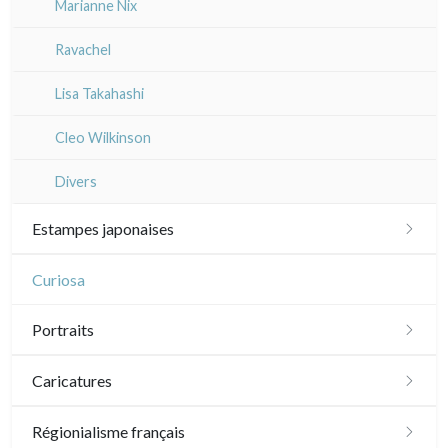
Marianne Nix
Ravachel
Lisa Takahashi
Cleo Wilkinson
Divers
Estampes japonaises
Paysages
Curiosa
Acteurs, samourai et courtisanes
Portraits
Vie quotidienne et traditions
XVI - XVII°
Caricatures
Shunga (érotique)
XVIII°
Daumier
Régionialisme français