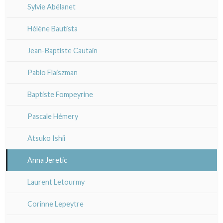
Ecole italienne
Sylvie Abélanet
Divers
XX°
XVII - XVIIIe°
XVI°
Autres écoles
Émile Sulpis (gravures)
Hélène Bautista
XIX°
XVII - XVIII°
XVII - XVIII°
Jean-Baptiste Cautain
XX°
XIX°
XIX°
Pablo Flaiszman
XX°
XX°
Baptiste Fompeyrine
Pascale Hémery
Atsuko Ishii
Anna Jeretic
Laurent Letourmy
Corinne Lepeytre