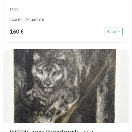
19472
Écureuil Aquatinte
160 €
Voir
JERETIC Anna
(Pennslyvanie, 1961)