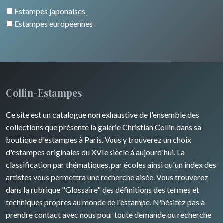
Italie divers
Estampes japonaises
Alsace / Lorraine
Europe centrale
Animaux domestiques
Estampes européennes
Artois / Picardie
Russie
Animaux sauvages
Champagne / Ardennes
Moyen-Orient
Insectes
Maine / Anjou
Turquie
Collin-Estampes
Guyenne / Gascogne
David Roberts
Ce site est un catalogue non exhaustive de l'ensemble des
Rhone / Alpes
Afrique
collections que présente la galerie Christian Collin dans sa
boutique d'estampes à Paris. Vous y trouverez un choix
Provence / Corse
Asie
d'estampes originales du XVIe siècle à aujourd'hui. La
classification par thématiques, par écoles ainsi qu'un index des
Dom-Tom
Océanie
artistes vous permettra une recherche aisée. Vous trouverez
dans la rubrique "Glossaire" des définitions des termes et
Pôles Nord/Sud
techniques propres au monde de l'estampe. N'hésitez pas à
Egypte
prendre contact avec nous pour toute demande ou recherche