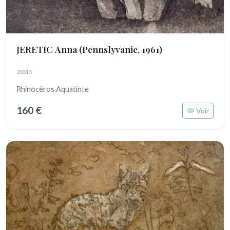
JERETIC Anna
(Pennslyvanie, 1961)
20515
Rhinocéros Aquatinte
160 €
Voir