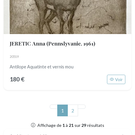
JERETIC Anna
(Pennslyvanie, 1961)
20519
Antilope Aquatinte et vernis mou
180 €
Voir
(actuel)
1
2
Affichage de
1
à
21
sur
29
résultats