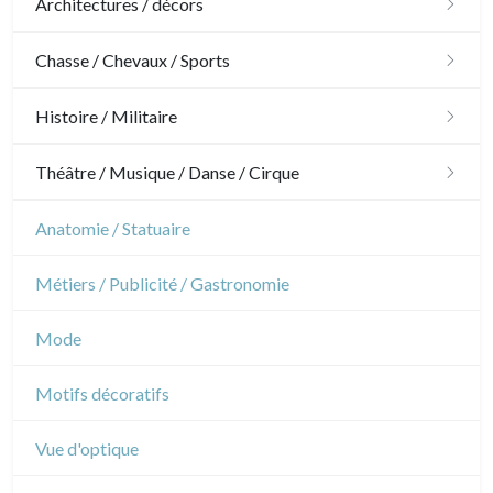
Architectures / décors
Architecture
Chasse / Chevaux / Sports
Ornements
Chasse
Histoire / Militaire
Jardins
Chevaux
Militaire
Théâtre / Musique / Danse / Cirque
Architecture d'intérieur
Sports
Révolution française
Théâtre
Anatomie / Statuaire
Napoléon et Empire
Danse
Métiers / Publicité / Gastronomie
Musique
Mode
Cirque
Motifs décoratifs
Vue d'optique