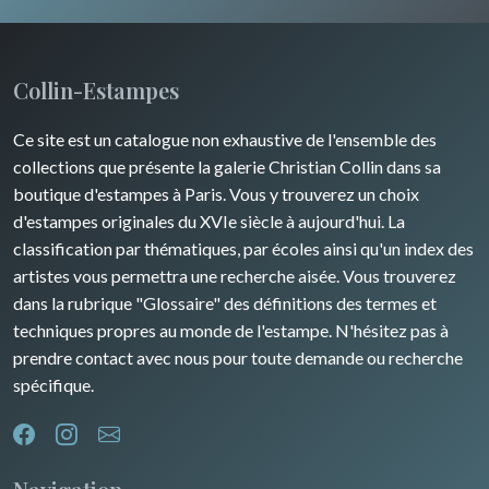
Champagne / Ardennes
Moyen-Orient
Insectes
Maine / Anjou
Turquie
Collin-Estampes
Guyenne / Gascogne
David Roberts
Ce site est un catalogue non exhaustive de l'ensemble des
Rhone / Alpes
Afrique
collections que présente la galerie Christian Collin dans sa
boutique d'estampes à Paris. Vous y trouverez un choix
Provence / Corse
Asie
d'estampes originales du XVIe siècle à aujourd'hui. La
classification par thématiques, par écoles ainsi qu'un index des
Dom-Tom
Océanie
artistes vous permettra une recherche aisée. Vous trouverez
dans la rubrique "Glossaire" des définitions des termes et
Pôles Nord/Sud
techniques propres au monde de l'estampe. N'hésitez pas à
Egypte
prendre contact avec nous pour toute demande ou recherche
spécifique.