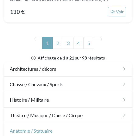
130 €
Voir
(actuel)
1
2
3
4
5
Affichage de
1
à
21
sur
98
résultats
Architectures / décors
Architecture
Chasse / Chevaux / Sports
Ornements
Chasse
Histoire / Militaire
Jardins
Chevaux
Militaire
Théâtre / Musique / Danse / Cirque
Architecture d'intérieur
Sports
Révolution française
Théâtre
Anatomie / Statuaire