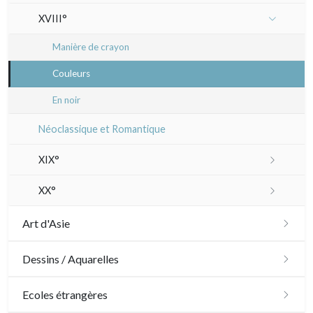
XVIII°
Manière de crayon
Couleurs
En noir
Néoclassique et Romantique
XIX°
Paysages XIXe
XX°
Divers XIXe
Gravures sur bois
Art d'Asie
Divers
Dessins japonais
Dessins / Aquarelles
Émile Sulpis (gravures)
Dessins chinois
Émile Sulpis (dessins)
Ecoles étrangères